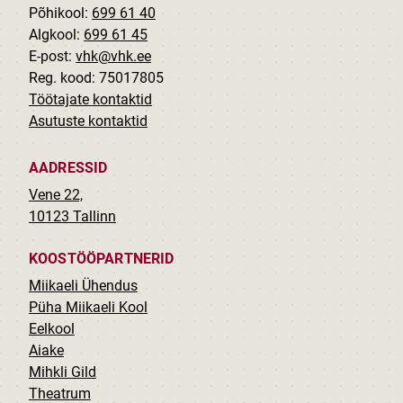
Põhikool:
699 61 40
Algkool:
699 61 45
E-post:
vhk@vhk.ee
Reg. kood: 75017805
Töötajate kontaktid
Asutuste kontaktid
AADRESSID
Vene 22,
10123 Tallinn
KOOSTÖÖPARTNERID
Miikaeli Ühendus
Püha Miikaeli Kool
Eelkool
Aiake
Mihkli Gild
Theatrum