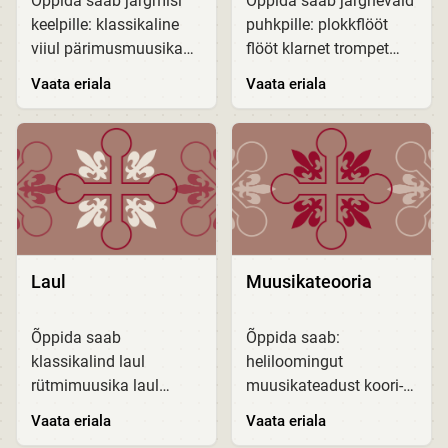
Õppida saab järgmisi
Õppida saab järgnevaid
keelpille: klassikaline
puhkpille: plokkflööt
viiul pärimusmuusika
flööt klarnet trompet
viiul vioola tšello
tromboon saksofon
Vaata eriala
Vaata eriala
kontrabass viola da
torupill Soovi korral on
gamba harf
võimalus õppida ka
kromaatiline kannel
teisi puhkpille.
väikekannel
Muusikakooli
pärimusmuusika...
õppekavad...
Laul
Muusikateooria
Õppida saab
Õppida saab:
klassikalind laul
heliloomingut
rütmimuusika laul
muusikateadust koori-
Muusikakooli
ja orkestridirigeerimist
Vaata eriala
Vaata eriala
õppekavad on
Muusikakooli