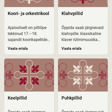
Koori- ja orkestrikool
Klahvpillid
Ajalooliselt on pilliõpe
Õppida saab järgnevaid
tekkinud 17.–18.
klahvpille: klassikaline
sajandil koorikapellide
klaver rütmimuusika
ja koorikoolide juurde.
klaver klavessiin orel
Vaata eriala
Vaata eriala
VHK muusikakool on
akordion Muusikakooli
samuti loodud kui
õppekavad on
koorikool, kus pilliõpe
kinnitatud ja leitavad
toetab koorilaulu...
EHISes (Eesti...
Keelpillid
Puhkpillid