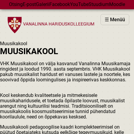
Skip to main content
Otsing
E-post
Galerii
Facebook
YouTube
Stuudium
Moodle
VHK
☰ Menüü
VASTUVÕTT
PÕHIKOOL
Muusikakool
GÜMNAASIUM
MUUSIKAKOOL
MAJAD
VHK Muusikakool on välja kasvanud Vanalinna Muusikamaja
HUVIÕPE
ringidest ja loodud 1990. aasta septembris. VHK Muusikakool
pakub muusikalist haridust eri vanuses lastele ja noortele, kes
SÜNDMUSED
soovivad õppida loomingulises ja inspireerivas keskkonnas.
KALENDER
Kool keskendub kvaliteetsele ja mitmekesisele
muusikaharidusele, et toetada õpilaste loovust, muusikalist
arengut ning kultuurilisi teadmisi. Traditsiooniliselt on
muusikakoolis koosmusitseerimise tunnid pühendatud
koorilaulule, need on õppekavas kesksed.
Muusikakooli pedagoogilise kaadri komplekteerimisel on
püütud õpetajateks kutsuda eelkõige tegevmuusikuid, kelle