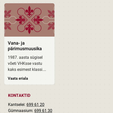
kinnitatud ja leitavad
õppekavad on
EHISes (Eesti Hariduse
kinnitatud ja leitavad
Infosüsteemis) Anu
EHISes (Eesti Hariduse
Aimla - rütmimuusika
Infosüsteemis) Anu...
laul,...
Vana- ja
pärimusmuusika
1987. aasta sügisel
võeti VHKsse vastu
kaks esimest klassi.
Tähtsal kohal olid
Vaata eriala
folklooritunnid ja
Muusikamajas
korraldatud kontserdid,
KONTAKTID
mis pakkusid lastele
Kantselei:
699 61 20
suurt huvi...
Gümnaasium:
699 61 30