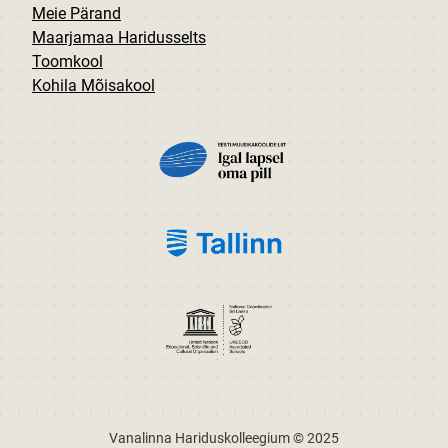
Meie Pärand
Maarjamaa Haridusselts
Toomkool
Kohila Mõisakool
PILT
PILT
PILT
Vanalinna Hariduskolleegium © 2025