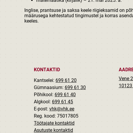
matemaatika (kirjalik) – 21. mai 2025. a.
Inglise, prantsuse ja saksa keele riigieksamid on p
määrusega kehtestatud tingimustel ja korras asen
keeles.
KONTAKTID
AADR
Vene 2
Kantselei:
699 61 20
10123 
Gümnaasium:
699 61 30
Põhikool:
699 61 40
Algkool:
699 61 45
E-post:
vhk@vhk.ee
Reg. kood: 75017805
Töötajate kontaktid
Asutuste kontaktid