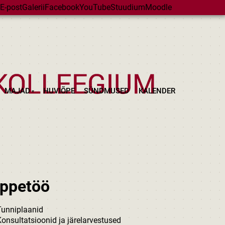
E-post
Galerii
Facebook
YouTube
Stuudium
Moodle
MAJAD
HUVIÕPE
SÜNDMUSED
KALENDER
ppetöö
Tunniplaanid
onsultatsioonid ja järelarvestused