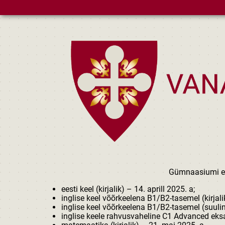
Skip to main content
Gümnaasiumi 
eesti keel (kirjalik) – 14. aprill 2025. a;
inglise keel võõrkeelena B1/B2-tasemel (kirjali
inglise keel võõrkeelena B1/B2-tasemel (suuli
inglise keele rahvusvaheline C1 Advanced eksam