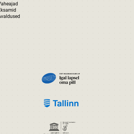
Vaheajad
Eksamid
Avaldused
PILT
PILT
PILT