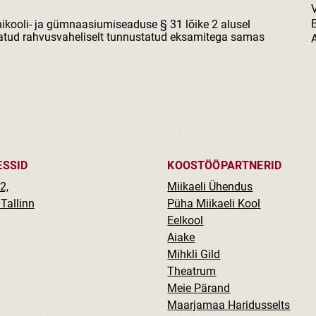
õhikooli- ja gümnaasiumiseaduse § 31 lõike 2 alusel
datud rahvusvaheliselt tunnustatud eksamitega samas
ESSID
KOOSTÖÖPARTNERID
2,
Miikaeli Ühendus
Tallinn
Püha Miikaeli Kool
Eelkool
Aiake
Mihkli Gild
Theatrum
Meie Pärand
Maarjamaa Haridusselts