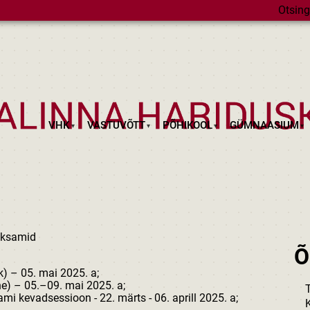
Otsing
VHK
VASTUVÕTT
PÕHIKOOL
GÜMNAASIUM
eksamid
Õ
k) – 05. mai 2025. a;
ne) – 05.–09. mai 2025. a;
i kevadsessioon - 22. märts - 06. aprill 2025. a;
K