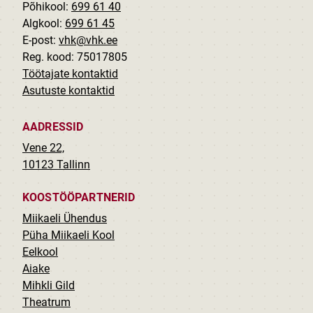
Põhikool:
699 61 40
Algkool:
699 61 45
E-post:
vhk@vhk.ee
Reg. kood: 75017805
Töötajate kontaktid
Asutuste kontaktid
AADRESSID
Vene 22,
10123 Tallinn
KOOSTÖÖPARTNERID
Miikaeli Ühendus
Püha Miikaeli Kool
Eelkool
Aiake
Mihkli Gild
Theatrum