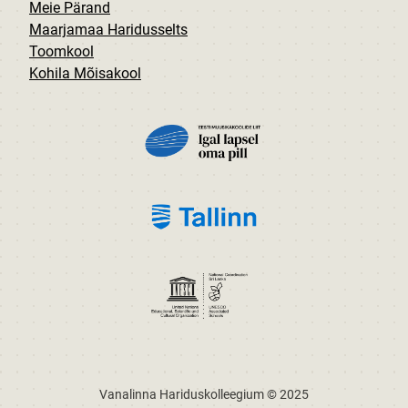
Meie Pärand
Maarjamaa Haridusselts
Toomkool
Kohila Mõisakool
PILT
PILT
PILT
Vanalinna Hariduskolleegium © 2025