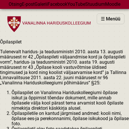
Skip to main content
Otsing
E-post
Galerii
Facebook
YouTube
Stuudium
Moodle
VHK
☰ Menüü
VASTUVÕTT
PÕHIKOOL
Õpilaspilet
GÜMNAASIUM
Tulenevalt haridus- ja teadusministri 2010. aasta 13. augusti
MAJAD
määrusest nr 42 „Õpilaspileti väljaandmise kord ja õpilaspileti
vorm”, haridus- ja teadusministri 2010. aasta 19. augusti
HUVIÕPE
määrusest nr 43 „Õpilase kooli vastuvõtmise üldised
tingimused ja kord ning koolist väljaarvamise kord” ja Tallinna
SÜNDMUSED
Linnavalitsuse 2011. aasta 22. juuni määrusest nr 96
KALENDER
„Vanalinna Hariduskolleegiumi põhimäärus“ §25:
Õpilaspilet on Vanalinna Hariduskolleegiumi õpilase
isikut ja õppimist tõendav dokument, mille annab
õpilasele välja kool pärast tema arvamist kooli õpilaste
nimekirja direktori käskkirja alusel.
Õpilaspiletile on kantud järgmised andmed: kooli nimi,
õpilase ees-ja perekonnanimi, õpilase isikukood ja õpilase
foto.
Õpilaspiletil olev foto saadetakse õpilaspileti