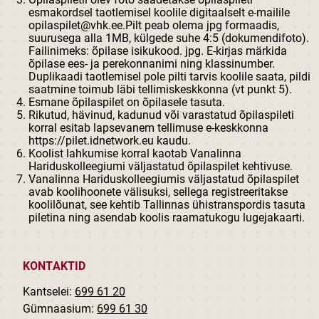
esmakordsel taotlemisel koolile digitaalselt e-mailile
opilaspilet@vhk.ee.Pilt peab olema jpg formaadis,
suurusega alla 1MB, külgede suhe 4:5 (dokumendifoto).
Failinimeks: õpilase isikukood. jpg. E-kirjas märkida
õpilase ees- ja perekonnanimi ning klassinumber.
Duplikaadi taotlemisel pole pilti tarvis koolile saata, pildi
saatmine toimub läbi tellimiskeskkonna (vt punkt 5).
Esmane õpilaspilet on õpilasele tasuta.
Rikutud, hävinud, kadunud või varastatud õpilaspileti
korral esitab lapsevanem tellimuse e-keskkonna
https://pilet.idnetwork.eu
kaudu.
Koolist lahkumise korral kaotab Vanalinna
Hariduskolleegiumi väljastatud õpilaspilet kehtivuse.
Vanalinna Hariduskolleegiumis väljastatud õpilaspilet
avab koolihoonete välisuksi, sellega registreeritakse
koolilõunat, see kehtib Tallinnas ühistranspordis tasuta
piletina ning asendab koolis raamatukogu lugejakaarti.
KONTAKTID
Kantselei:
699 61 20
Gümnaasium:
699 61 30