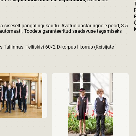
T
Õ
a siseselt pangalingi kaudu. Avatud aastaringne e-pood, 3-5
iautomaati. Toodete garanteeritud saadavuse tagamiseks
Tallinnas, Telliskivi 60/2 D-korpus I korrus (Reisijate