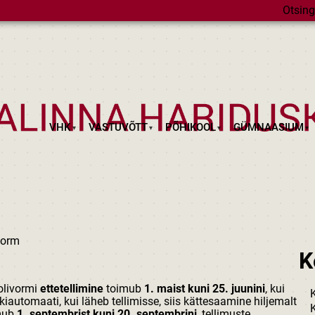
Otsing
VHK
VASTUVÕTT
PÕHIKOOL
GÜMNAASIUM
vorm
K
olivormi
ettetellimine
toimub
1. maist kuni 25. juunini
, kui
iautomaati, kui läheb tellimisse, siis kättesaamine hiljemalt
imub
1. septembrist kuni 20. septembrini
, tellimuste