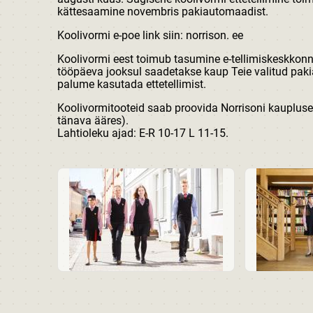
kättesaamine novembris pakiautomaadist.
Koolivormi e-poe link siin:
norrison. ee
Koolivormi eest toimub tasumine e-tellimiskeskkonn
tööpäeva jooksul saadetakse kaup Teie valitud pak
palume kasutada ettetellimist.
Koolivormitooteid saab proovida Norrisoni kaupluses 
tänava ääres).
Lahtioleku ajad: E-R 10-17 L 11-15.