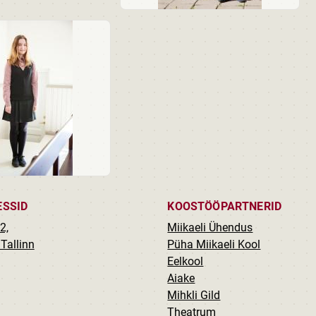
ESSID
KOOSTÖÖPARTNERID
2,
Miikaeli Ühendus
Tallinn
Püha Miikaeli Kool
Eelkool
Aiake
Mihkli Gild
Theatrum