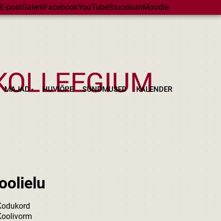
E-post
Galerii
Facebook
YouTube
Stuudium
Moodle
MAJAD
HUVIÕPE
SÜNDMUSED
KALENDER
oolielu
Kodukord
Koolivorm