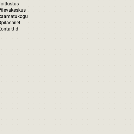
oitlustus
Päevakeskus
Raamatukogu
pilaspilet
Kontaktid