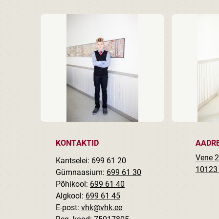
KONTAKTID
AADR
Vene 2
Kantselei:
699 61 20
10123 
Gümnaasium:
699 61 30
Põhikool:
699 61 40
Algkool:
699 61 45
E-post:
vhk@vhk.ee