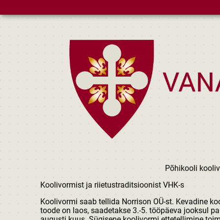
Skip to main content
Põhikooli kooli
Koolivormist ja riietustraditsioonist VHK-s
Koolivormi saab tellida Norrison OÜ-st. Kevadine ko
toode on laos, saadetakse 3.-5. tööpäeva jooksul pak
augusti kuus. Sügisene koolivormi ettetellimine to