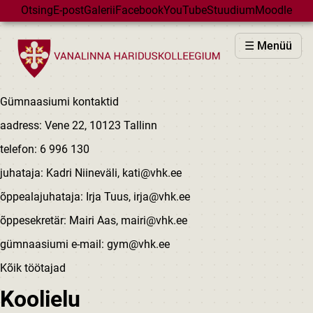
Skip to main content
Otsing
E-post
Galerii
Facebook
YouTube
Stuudium
Moodle
VHK
☰ Menüü
VASTUVÕTT
PÕHIKOOL
Gümnaasiumi kontaktid
GÜMNAASIUM
aadress: Vene 22, 10123 Tallinn
MAJAD
telefon: 6 996 130
HUVIÕPE
juhataja: Kadri Niineväli, kati@vhk.ee
SÜNDMUSED
õppealajuhataja: Irja Tuus, irja@vhk.ee
KALENDER
õppesekretär: Mairi Aas, mairi@vhk.ee
gümnaasiumi e-mail: gym@vhk.ee
Kõik töötajad
Koolielu