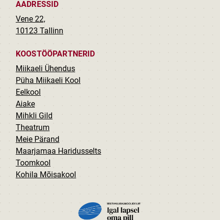
AADRESSID
Vene 22,
10123 Tallinn
KOOSTÖÖPARTNERID
Miikaeli Ühendus
Püha Miikaeli Kool
Eelkool
Aiake
Mihkli Gild
Theatrum
Meie Pärand
Maarjamaa Haridusselts
Toomkool
Kohila Mõisakool
PILT