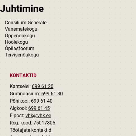
Juhtimine
Consilium Generale
Vanematekogu
Õppenõukogu
Hoolekogu
Õpilasfoorum
Tervisenõukogu
KONTAKTID
Kantselei:
699 61 20
Gümnaasium:
699 61 30
Põhikool:
699 61 40
Algkool:
699 61 45
E-post:
vhk@vhk.ee
Reg. kood: 75017805
Töötajate kontaktid