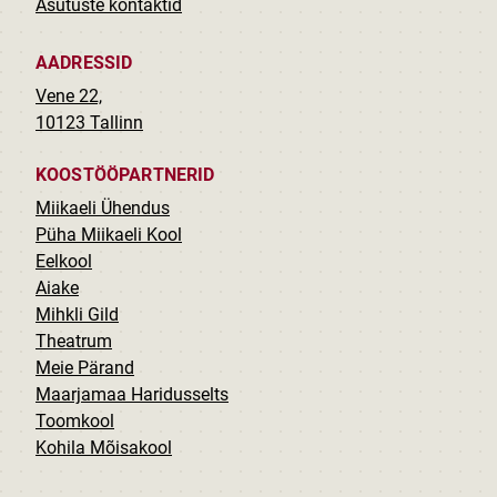
Asutuste kontaktid
AADRESSID
Vene 22,
10123 Tallinn
KOOSTÖÖPARTNERID
Miikaeli Ühendus
Püha Miikaeli Kool
Eelkool
Aiake
Mihkli Gild
Theatrum
Meie Pärand
Maarjamaa Haridusselts
Toomkool
Kohila Mõisakool