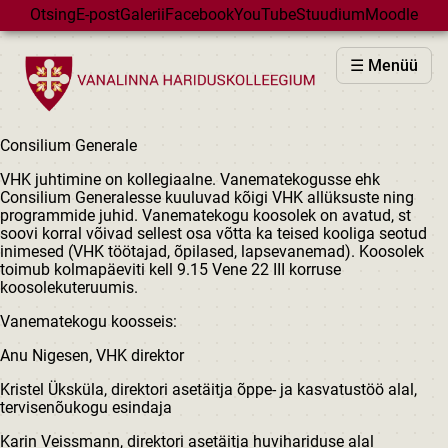
Skip to main content
Otsing
E-post
Galerii
Facebook
YouTube
Stuudium
Moodle
VHK
☰ Menüü
VASTUVÕTT
PÕHIKOOL
Consilium Generale
GÜMNAASIUM
VHK juhtimine on kollegiaalne. Vanematekogusse ehk
MAJAD
Consilium Generalesse kuuluvad kõigi VHK allüksuste ning
programmide juhid. Vanematekogu koosolek on avatud, st
HUVIÕPE
soovi korral võivad sellest osa võtta ka teised kooliga seotud
inimesed (VHK töötajad, õpilased, lapsevanemad). Koosolek
SÜNDMUSED
toimub kolmapäeviti kell 9.15 Vene 22 III korruse
KALENDER
koosolekuteruumis.
Vanematekogu koosseis:
Anu Nigesen, VHK direktor
Kristel Üksküla, direktori asetäitja õppe- ja kasvatustöö alal,
tervisenõukogu esindaja
Karin Veissmann, direktori asetäitja huvihariduse alal