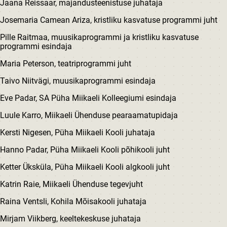
Jaana Reissaar, majandusteenistuse juhataja
Josemaria Camean Ariza, kristliku kasvatuse programmi juht
Pille Raitmaa, muusikaprogrammi ja kristliku kasvatuse
programmi esindaja
Maria Peterson, teatriprogrammi juht
Taivo Niitvägi, muusikaprogrammi esindaja
Eve Padar, SA Püha Miikaeli Kolleegiumi esindaja
Luule Karro, Miikaeli Ühenduse pearaamatupidaja
Kersti Nigesen, Püha Miikaeli Kooli juhataja
Hanno Padar, Püha Miikaeli Kooli põhikooli juht
Ketter Üksküla, Püha Miikaeli Kooli algkooli juht
Katrin Raie, Miikaeli Ühenduse tegevjuht
Raina Ventsli, Kohila Mõisakooli juhataja
Mirjam Viikberg, keeltekeskuse juhataja