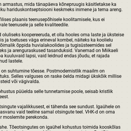
n armastus, mida tänapäeva kõnepruugis käsitletakse ka
tliku hariduskontseptsiooni keskmeks inimene ja tema areng.
lises plaanis teenusepõhisele koolitamisele, kus ei
le teenusele ja selle kvaliteedile.
luliseks koopereeruda, et olla hooles oma laste ja üksteise
s ja toetuses väga erineval kombel, näiteks ka koolielu
a võimalik õppida huvialakoolides ja tugisüsteemides sel
teks ja arenguraskused tasanduksid. Vanemad on Miikaeli
a kuuluvaid lapsi, vaid leidnud endas jõudu, et rajada
nud lastele.
s on suhtumine tõesse. Postmodernistlik maailm on
tuks. Selles valguses on raske öelda midagi ükskõik millise
asteid või vägivalda.
hustus püüelda selle tunnetamise poole, seisab kristlik
eest.
singute vajalikkusest, ei tähenda see sundust. Igaühele on
skasvanu vaid teeline samal otsingute teel. VHK-d on oma
ar moslemite perekonda.
tahe. Tõeotsingutes on igaühel kohustus toimida kooskõlas