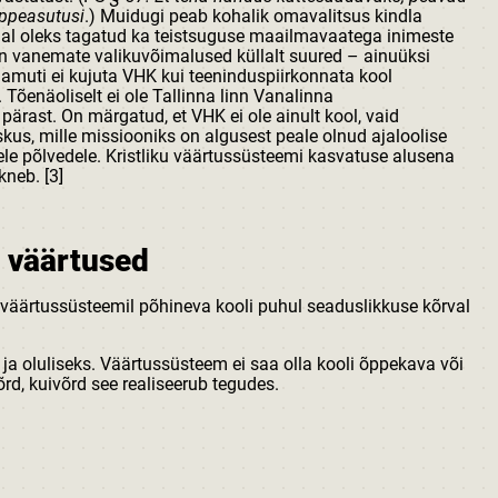
 õppeasutusi
.) Muidugi peab kohalik omavalitsus kindla
ajal oleks tagatud ka teistsuguse maailmavaatega inimeste
 on vanemate valikuvõimalused küllalt suured – ainuüksi
Samuti ei kujuta VHK kui teeninduspiirkonnata kool
 Tõenäoliselt ei ole Tallinna linn Vanalinna
pärast. On märgatud, et VHK ei ole ainult kool, vaid
eskus, mille missiooniks on algusest peale olnud ajaloolise
le põlvedele. Kristliku väärtussüsteemi kasvatuse alusena
kneb. [3]
 väärtused
 väärtussüsteemil põhineva kooli puhul seaduslikkuse kõrval
a oluliseks. Väärtussüsteem ei saa olla kooli õppekava või
võrd, kuivõrd see realiseerub tegudes.