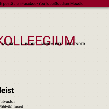
E-post
Galerii
Facebook
YouTube
Stuudium
Moodle
MAJAD
HUVIÕPE
SÜNDMUSED
KALENDER
eist
Tutvustus
Põhiväärtused