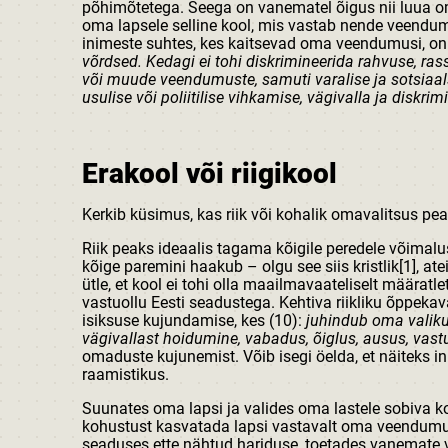
põhimõtetega. Seega on vanematel õigus nii luua o
oma lapsele selline kool, mis vastab nende veendu
inimeste suhtes, kes kaitsevad oma veendumusi, o
võrdsed. Kedagi ei tohi diskrimineerida rahvuse, rassi
või muude veendumuste, samuti varalise ja sotsiaals
usulise või poliitilise vihkamise, vägivalla ja disk
Erakool või riigikool
Kerkib küsimus, kas riik või kohalik omavalitsus pe
Riik peaks ideaalis tagama kõigile peredele võimalu
kõige paremini haakub – olgu see siis kristlik[1], at
ütle, et kool ei tohi olla maailmavaateliselt määrat
vastuollu Eesti seadustega. Kehtiva riikliku õppeka
isiksuse kujundamise, kes (10):
juhindub oma valiku
vägivallast hoidumine, vabadus, õiglus, ausus, vast
omaduste kujunemist. Võib isegi öelda, et näiteks 
raamistikus.
Suunates oma lapsi ja valides oma lastele sobiva k
kohustust kasvatada lapsi vastavalt oma veendumust
seaduses ette nähtud hariduse, toetades vanemate 