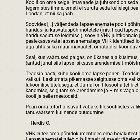
Koolil on oma selge ilmavaade ja juhtkond on seda a
tegemistes ilmne, ometi ei suruta seda kellelegi peal
Loodan, et nii ka jääb.
Soovides […] väljendada lapsevanemate poolt põhimõ
haridus- ja kasvatuspõhimõtetele (mis, head lapsev
haridusasutuse leidmisel), soovin VHK juhtkonnale 
pealekasvavate lapsevanematega VHK identiteediloom
aga ühtlasi ka maailmavaatelt omataolisi koondav 
Seal, kus väärtused paigas, on üksnes aja küsimus,
(antud juhul siis lapse isiksuse arendamisel) mõistm
Teadsin hästi, kuhu kooli oma lapse panen. Teadsin j
valikut. Laskumata pikemasse selgitusse oma valiku 
lakoonilise ütelusega, et Jumal on filosoofia (ehk et 
kandmise, selgitamise, arendamise ja – mis väga ol
kooli ja selle meetodeid.
Pean oma tütart piisavalt vabaks filosoofilistes va
tänuväärsem kui nende puudumine.
— Herdis O.
VHK ei tee oma põhidokumentides oma hoiakutest mi
Lapsevanematel tuleb olla lihtsalt piisavalt tähele