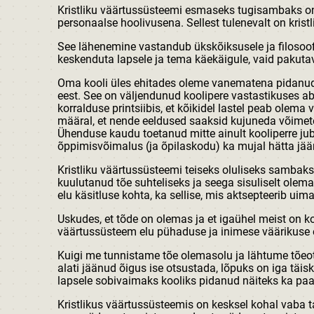
Kristliku väärtussüsteemi esmaseks tugisambaks o
personaalse hoolivusena. Sellest tulenevalt on kris
See lähenemine vastandub ükskõiksusele ja filosoofi
keskenduta lapsele ja tema käekäigule, vaid pakutava
Oma kooli üles ehitades oleme vanematena pidanud o
eest. See on väljendunud koolipere vastastikuses abi
korralduse printsiibis, et kõikidel lastel peab olem
määral, et nende eeldused saaksid kujuneda võime
Ühenduse kaudu toetanud mitte ainult kooliperre jub
õppimisvõimalus (ja õpilaskodu) ka mujal hätta jää
Kristliku väärtussüsteemi teiseks oluliseks sambak
kuulutanud tõe suhteliseks ja seega sisuliselt olema
elu käsitluse kohta, ka sellise, mis aktsepteerib uim
Uskudes, et tõde on olemas ja et igaühel meist on ko
väärtussüsteem elu pühaduse ja inimese väärikuse 
Kuigi me tunnistame tõe olemasolu ja lähtume tõeot
alati jäänud õigus ise otsustada, lõpuks on iga täi
lapsele sobivaimaks kooliks pidanud näiteks ka pa
Kristlikus väärtussüsteemis on kesksel kohal vaba 