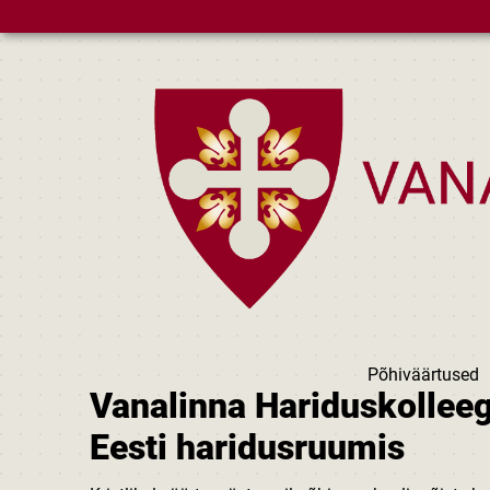
Skip to main content
Põhiväärtused
Vanalinna Hariduskolleegi
Eesti haridusruumis