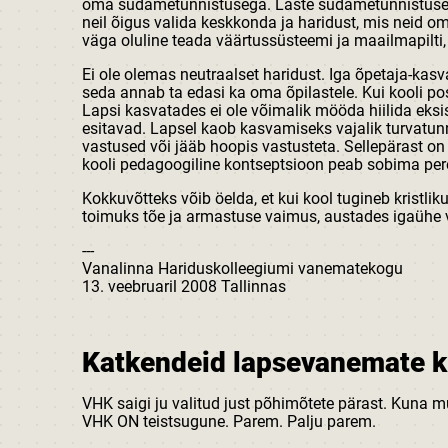
oma südametunnistusega. Laste südametunnistuse 
neil õigus valida keskkonda ja haridust, mis neid oma
väga oluline teada väärtussüsteemi ja maailmapilti, 
Ei ole olemas neutraalset haridust. Iga õpetaja-ka
seda annab ta edasi ka oma õpilastele. Kui kooli p
Lapsi kasvatades ei ole võimalik mööda hiilida eksi
esitavad. Lapsel kaob kasvamiseks vajalik turvatunn
vastused või jääb hoopis vastusteta. Sellepärast o
kooli pedagoogiline kontseptsioon peab sobima pe
Kokkuvõtteks võib öelda, et kui kool tugineb kristli
toimuks tõe ja armastuse vaimus, austades igaühe v
---
Vanalinna Hariduskolleegiumi vanematekogu
13. veebruaril 2008 Tallinnas
Katkendeid lapsevanemate k
VHK saigi ju valitud just põhimõtete pärast. Kuna mu
VHK ON teistsugune. Parem. Palju parem.