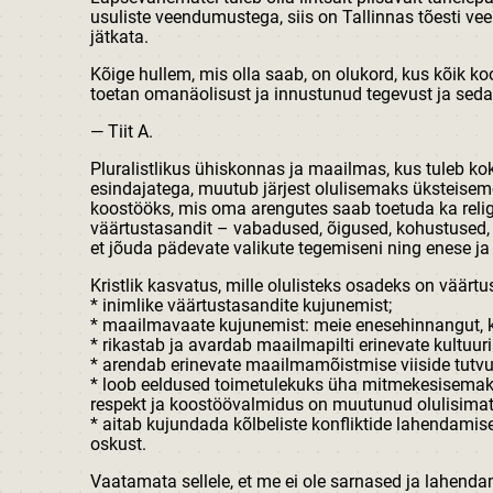
usuliste veendumustega, siis on Tallinnas tõesti vee
jätkata.
Kõige hullem, mis olla saab, on olukord, kus kõik k
toetan omanäolisust ja innustunud tegevust ja seda
— Tiit A.
Pluralistlikus ühiskonnas ja maailmas, kus tuleb k
esindajatega, muutub järjest olulisemaks üksteisemõ
koostööks, mis oma arengutes saab toetuda ka relig
väärtustasandit – vabadused, õigused, kohustused, v
et jõuda pädevate valikute tegemiseni ning enese ja
Kristlik kasvatus, mille olulisteks osadeks on väärtu
* inimlike väärtustasandite kujunemist;
* maailmavaate kujunemist: meie enesehinnangut, k
* rikastab ja avardab maailmapilti erinevate kultu
* arendab erinevate maailmamõistmise viiside tutvus
* loob eeldused toimetulekuks üha mitmekesisemak
respekt ja koostöövalmidus on muutunud olulisima
* aitab kujundada kõlbeliste konfliktide lahendamis
oskust.
Vaatamata sellele, et me ei ole sarnased ja lahenda