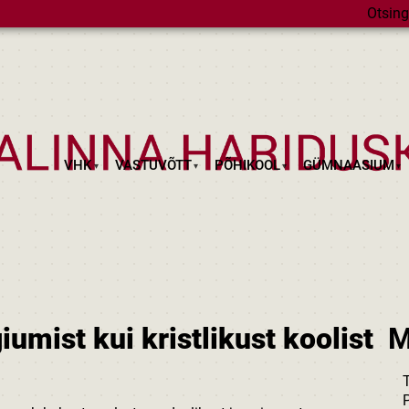
Otsing
VHK
VASTUVÕTT
PÕHIKOOL
GÜMNAASIUM
umist kui kristlikust koolist
M