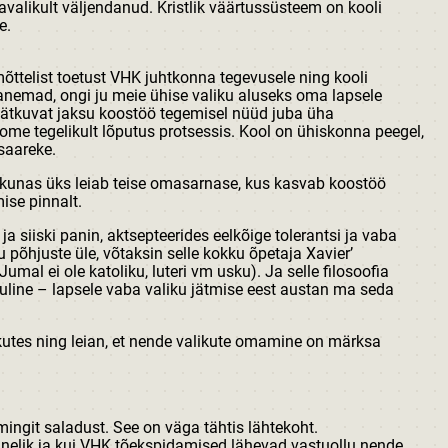
valikult väljendanud. Kristlik väärtussüsteem on kooli
e.
ttelist toetust VHK juhtkonna tegevusele ning kooli
anemad, ongi ju meie ühise valiku aluseks oma lapsele
jätkuvat jaksu koostöö tegemisel nüüd juba üha
e tegelikult lõputus protsessis. Kool on ühiskonna peegel,
saareke.
 kunas üks leiab teise omasarnase, kus kasvab koostöö
ise pinnalt.
a siiski panin, aktsepteerides eelkõige tolerantsi ja vaba
põhjuste üle, võtaksin selle kokku õpetaja Xavier’
Jumal ei ole katoliku, luteri vm usku). Ja selle filosoofia
uline – lapsele vaba valiku jätmise eest austan ma seda
likutes ning leian, et nende valikute omamine on märksa
ngit saladust. See on väga tähtis lähtekoht.
panelik ja kui VHK tõekspidamised lähevad vastuollu nende