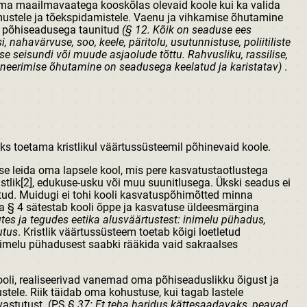
ma maailmavaatega kooskõlas olevaid koole kui ka valida
mustele ja tõekspidamistele. Vaenu ja vihkamise õhutamine
n põhiseadusega taunitud
(§ 12. Kõik on seaduse ees
, nahavärvuse, soo, keele, päritolu, usutunnistuse, poliitiliste
e seisundi või muude asjaolude tõttu. Rahvusliku, rassilise,
rimineerimise õhutamine on seadusega keelatud ja karistatav)
.
aks toetama kristlikul väärtussüsteemil põhinevaid koole.
se leida oma lapsele kool, mis pere kasvatustaotlustega
eistlik[2], edukuse-usku või muu suunitlusega. Ükski seadus ei
letud. Muidugi ei tohi kooli kasvatuspõhimõtted minna
va § 4 sätestab kooli õppe ja kasvatuse üldeesmärgina
tes ja tegudes eetika alusväärtustest: inimelu pühadus,
utus
. Kristlik väärtussüsteem toetab kõigi loetletud
inimelu pühadusest saabki rääkida vaid sakraalses
ooli, realiseerivad vanemad oma põhiseaduslikku õigust ja
ele. Riik täidab oma kohustuse, kui tagab lastele
vastutust. (PS
§ 37: Et teha haridus kättesaadavaks, peavad