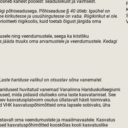
oosneb kahest poolest: seaduslikust ja vaimsest.
K
riigi põhiseadusega. Põhiseaduse
§ 40
ütleb:
Igaühel on
kirikutesse ja usuühingutesse on vaba. Riigikirikut ei ole.
rioriteeti riigikoolis, kuid toetab õigust järgida oma
V
sele ning veendumustele, seega ka kristliku
us jääda truuks oma arvamustele ja veendumustele. Kedagi
 Laste hariduse valikul on otsustav sõna vanematel.
 haridusest huvitatud vanemad Vanalinna Hariduskolleegiumi
sed, mida pidasid oluliseks oma laste kasvatamisel. See
nev kasvatusplatvorm osutus üllatavalt hästi toimivaks.
ad VHK kasvatuspõhimõtteid oma lapsele sobivaks, üha
astavalt oma veendumustele ja maailmavaatele
.
Kasvatus
used kasvatuspõhimõtted kooskõlas kooli kasvatuslike