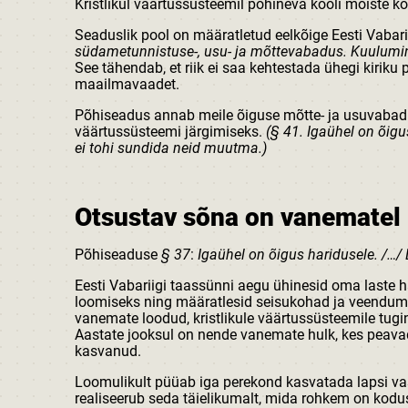
Kristlikul väärtussüsteemil põhineva kooli mõiste k
Seaduslik pool on määratletud eelkõige Eesti Vaba
südametunnistuse-, usu- ja mõttevabadus. Kuulumine 
See tähendab, et riik ei saa kehtestada ühegi kiriku p
maailmavaadet.
Põhiseadus annab meile õiguse mõtte- ja usuvabadu
väärtussüsteemi järgimiseks.
(§ 41. Igaühel on õig
ei tohi sundida neid muutma.)
Otsustav sõna on vanematel
Põhiseaduse
§ 37
:
Igaühel on õigus haridusele. /…/
Eesti Vabariigi taassünni aegu ühinesid oma laste
loomiseks ning määratlesid seisukohad ja veendumu
vanemate loodud, kristlikule väärtussüsteemile tugi
Aastate jooksul on nende vanemate hulk, kes peav
kasvanud.
Loomulikult püüab iga perekond kasvatada lapsi v
realiseerub seda täielikumalt, mida rohkem on kod