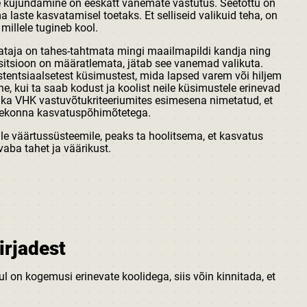
kujundamine on eeskätt vanemate vastutus. Seetõttu on
 laste kasvatamisel toetaks. Et selliseid valikuid teha, on
millele tugineb kool.
svataja on tahes-tahtmata mingi maailmapildi kandja ning
ositsioon on määratlemata, jätab see vanemad valikuta.
stentsiaalsetest küsimustest, mida lapsed varem või hiljem
e, kui ta saab kodust ja koolist neile küsimustele erinevad
n ka VHK vastuvõtukriteeriumites esimesena nimetatud, et
rekonna kasvatuspõhimõtetega.
kule väärtussüsteemile, peaks ta hoolitsema, et kasvatus
aba tahet ja väärikust.
irjadest
l on kogemusi erinevate koolidega, siis võin kinnitada, et