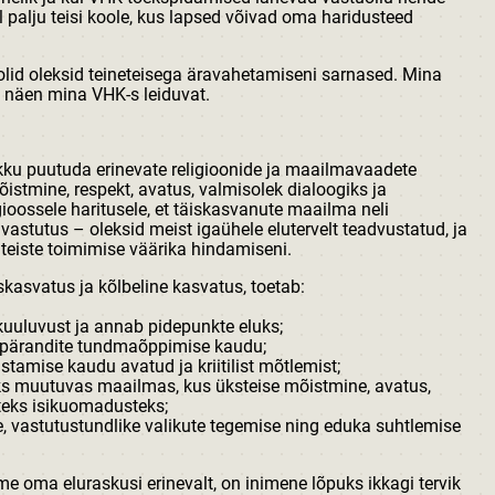
l palju teisi koole, kus lapsed võivad oma haridusteed
oolid oleksid teineteisega äravahetamiseni sarnased. Mina
 näen mina VHK-s leiduvat.
okku puutuda erinevate religioonide ja maailmavaadete
istmine, respekt, avatus, valmisolek dialoogiks ja
ioossele haritusele, et täiskasvanute maailma neli
astutus – oleksid meist igaühele elutervelt teadvustatud, ja
 teiste toimimise väärika hindamiseni.
skasvatus ja kõlbeline kasvatus, toetab:
uuluvust ja annab pidepunkte eluks;
uripärandite tundmaõppimise kaudu;
tamise kaudu avatud ja kriitilist mõtlemist;
s muutuvas maailmas, kus üksteise mõistmine, avatus,
teks isikuomadusteks;
e, vastutustundlike valikute tegemise ning eduka suhtlemise
me oma eluraskusi erinevalt, on inimene lõpuks ikkagi tervik