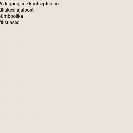
Pedagoogiline kontseptsioon
illukesi ajaloost
Sümboolika
ilistlased