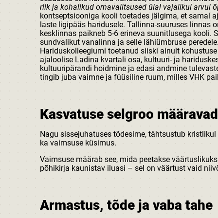
riik ja kohalikud omavalitsused ülal vajalikul arvul
kontseptsiooniga kooli toetades jälgima, et samal 
laste ligipääs haridusele. Tallinna-suuruses linnas
kesklinnas paikneb 5-6 erineva suunitlusega kooli. 
sundvalikut vanalinna ja selle lähiümbruse peredele.
Hariduskolleegiumi toetanud siiski ainult kohustuse 
ajaloolise Ladina kvartali osa, kultuuri- ja haridusk
kultuuripärandi hoidmine ja edasi andmine tulevaste
tingib juba vaimne ja füüsiline ruum, milles VHK pai
Kasvatuse selgroo määravad
Nagu sissejuhatuses tõdesime, tähtsustub kristlikul
ka vaimsuse küsimus.
Vaimsuse määrab see, mida peetakse väärtuslikuks j
põhikirja kaunistav iluasi – sel on väärtust vaid nii
Armastus, tõde ja vaba tahe