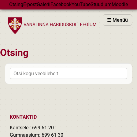
Skip to main content
Otsing
E-post
Galerii
Facebook
YouTube
Stuudium
Moodle
VHK
☰ Menüü
VASTUVÕTT
PÕHIKOOL
GÜMNAASIUM
Otsing
MAJAD
Peasakid
HUVIÕPE
SÜNDMUSED
KALENDER
KONTAKTID
Kantselei:
699 61 20
Gümnaasium:
699 61 30