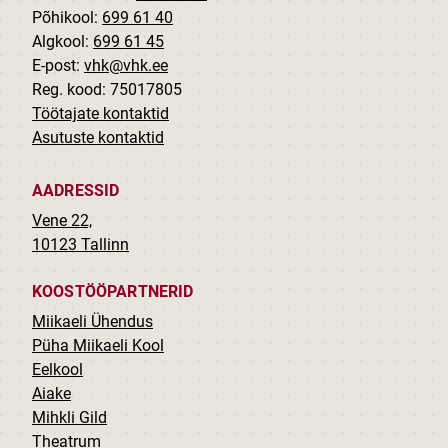
Põhikool:
699 61 40
Algkool:
699 61 45
E-post:
vhk@vhk.ee
Reg. kood: 75017805
Töötajate kontaktid
Asutuste kontaktid
AADRESSID
Vene 22,
10123 Tallinn
KOOSTÖÖPARTNERID
Miikaeli Ühendus
Püha Miikaeli Kool
Eelkool
Aiake
Mihkli Gild
Theatrum