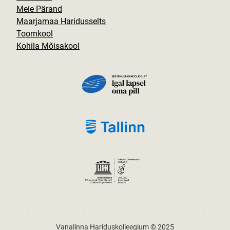
Meie Pärand
Maarjamaa Haridusselts
Toomkool
Kohila Mõisakool
PILT
PILT
PILT
Vanalinna Hariduskolleegium © 2025