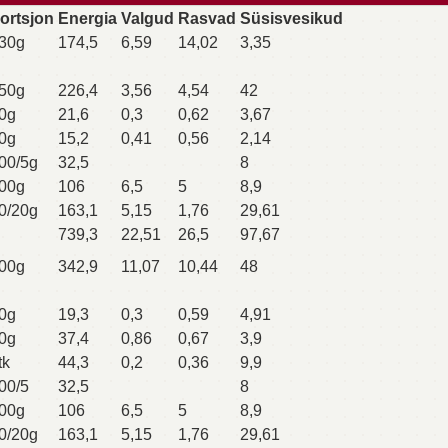
ortsjon
Energia
Valgud
Rasvad
Süsisvesikud
30g
174,5
6,59
14,02
3,35
50g
226,4
3,56
4,54
42
0g
21,6
0,3
0,62
3,67
0g
15,2
0,41
0,56
2,14
00/5g
32,5
8
00g
106
6,5
5
8,9
0/20g
163,1
5,15
1,76
29,61
739,3
22,51
26,5
97,67
00g
342,9
11,07
10,44
48
0g
19,3
0,3
0,59
4,91
0g
37,4
0,86
0,67
3,9
tk
44,3
0,2
0,36
9,9
00/5
32,5
8
00g
106
6,5
5
8,9
0/20g
163,1
5,15
1,76
29,61