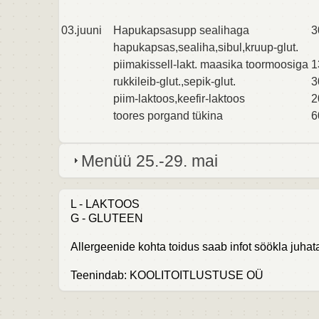
03.juuni
Hapukapsasupp sealihaga
3
hapukapsas,sealiha,sibul,kruup-glut.
piimakissell-lakt. maasika toormoosiga
1
rukkileib-glut.,sepik-glut.
3
piim-laktoos,keefir-laktoos
2
toores porgand tükina
6
Menüü 25.-29. mai
L - LAKTOOS
G - GLUTEEN
Allergeenide kohta toidus saab infot söökla juhata
Teenindab: KOOLITOITLUSTUSE OÜ