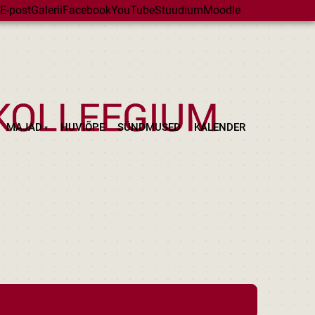
E-post
Galerii
Facebook
YouTube
Stuudium
Moodle
MAJAD
HUVIÕPE
SÜNDMUSED
KALENDER