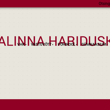
Otsing
VHK
VASTUVÕTT
PÕHIKOOL
GÜMNAASIUM