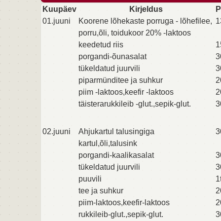
Kuupäev
Kirjeldus
P
01.juuni
Koorene lõhekaste porruga - lõhefilee,
1
porru,õli, toidukoor 20% -laktoos
keedetud riis
1
porgandi-õunasalat
3
tükeldatud juurvili
3
piparmünditee ja suhkur
2
piim -laktoos,keefir -laktoos
2
täisterarukkileib -glut.,sepik-glut.
3
02.juuni
Ahjukartul talusingiga
3
kartul,õli,talusink
porgandi-kaalikasalat
3
tükeldatud juurvili
3
puuvili
1
tee ja suhkur
2
piim-laktoos,keefir-laktoos
2
rukkileib-glut.,sepik-glut.
3