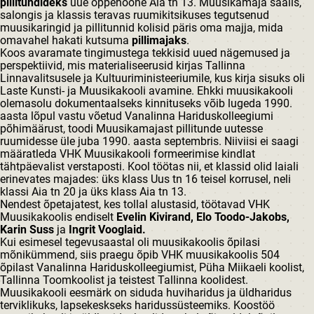
pillitundideks
uue õppehoone Aia tn 13. Muusikamaja saalis,
salongis ja klassis teravas ruumikitsikuses tegutsenud
muusikaringid ja pillitunnid kolisid päris oma majja, mida
omavahel hakati kutsuma
pillimajaks
.
Koos avaramate tingimustega tekkisid uued nägemused ja
perspektiivid, mis materialiseerusid kirjas Tallinna
Linnavalitsusele ja Kultuuriministeeriumile, kus kirja sisuks oli
Laste Kunsti- ja Muusikakooli avamine. Ehkki muusikakooli
olemasolu dokumentaalseks kinnituseks võib lugeda 1990.
aasta lõpul vastu võetud Vanalinna Hariduskolleegiumi
põhimäärust, toodi Muusikamajast pillitunde uutesse
ruumidesse üle juba 1990. aasta septembris. Niiviisi ei saagi
määratleda VHK Muusikakooli formeerimise kindlat
tähtpäevalist verstaposti. Kool töötas nii, et klassid olid laiali
erinevates majades: üks klass Uus tn 16 teisel korrusel, neli
klassi Aia tn 20 ja üks klass Aia tn 13.
Nendest õpetajatest, kes tollal alustasid, töötavad VHK
Muusikakoolis endiselt
Evelin Kivirand, Elo Toodo-Jakobs,
Karin Suss
ja
Ingrit Vooglaid.
Kui esimesel tegevusaastal oli muusikakoolis õpilasi
mõnikümmend, siis praegu õpib VHK muusikakoolis 504
õpilast Vanalinna Hariduskolleegiumist, Püha Miikaeli koolist,
Tallinna Toomkoolist ja teistest Tallinna koolidest.
Muusikakooli eesmärk on siduda huviharidus ja üldharidus
terviklikuks, lapsekeskseks haridussüsteemiks. Koostöö