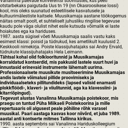
Vanalinna päevade konverentsi soovitustes, kus peeti
otstarbekaks paigutada Uus tn 19 (nn Okasroosikese lossi)
kool, mis oleks suunatud esteetilisele kasvatusele ja
kultuurimälestiste kaitsele. Muusikamaja aastane töökogemus
näitas omalt poolt, et suhteliselt juhusliku ringilise tegevuse
kaudu pole väga olulist nihet esile kutsuda võimalik ei laste
hoiakutes ega ka hariduses.
1987. aasta sügisel võeti Muusikamaja saalis vastu kaks
esimest klassi: poisid ja tüdrukud, kes ametlikult kuulusid 2.
Keskkooli nimekirja. Poiste klassijuhatajaks sai Andry Ervald,
tüdrukute klassijuhatajaks Hela Leimann.
Tähtsal kohal olid folklooritunnid ja Muusikamajas
korraldatud kontserdid, mis pakkusid lastele suurt huvi ja
innustasid erinevaid instrumente lähemalt uurima.
Professionaalsete muusikute musitseerimine Muusikamajas
andis lastele võimalusi pillide proovimiseks ja
individuaalseteks pillitundideks (lapsed valisid enamasti
plokkflöödi-, klaveri- ja viiulitunnid, aga ka klavessiini- ja
kitarriõpingud).
Tegevust alustas Vanalinna Muusikamaja poistekoor, mis
praegu on tuntud Püha Miikaeli Poistekoorina ja mille
repertuaaris oli algusest peale põhiline rõhk varasel
muusikal. Paari aastaga kasvas koor niivõrd, et juba 1989.
aastal anti kontserte mitmes Tallinna kirikus.
1990. aasta septembris sai Vanalinna Hariduskolleegium