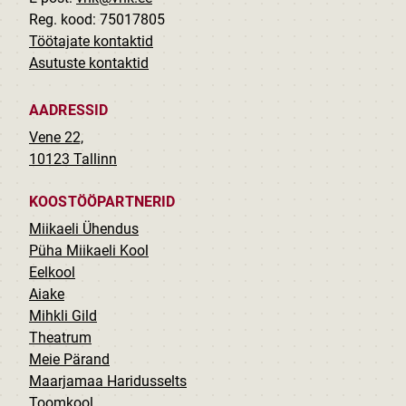
Reg. kood: 75017805
Töötajate kontaktid
Asutuste kontaktid
AADRESSID
Vene 22,
10123 Tallinn
KOOSTÖÖPARTNERID
Miikaeli Ühendus
Püha Miikaeli Kool
Eelkool
Aiake
Mihkli Gild
Theatrum
Meie Pärand
Maarjamaa Haridusselts
Toomkool