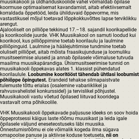
muusikakooli ja üldhariduskoolide vahel võimaldab õpilase
koormuse optimaalsemat kavandamist, aitab efektiivsemalt
korraldada õppetööd, leida ühilduvaid õppevorme, mis
vastastikusel mõjul toetavad lõppkokkuvõttes lapse terviklikku
arengut.
Ajalooliselt on pilliõpe tekkinud 17.–18. sajandil koorikapellide
ja koorikoolide juurde. VHK Muusikakool on samuti loodud kui
koorikool, kus pilliõppimine toetab koorilaulu ja laulmine
pilliõpinguid. Laulmine ja häälejuhtimise tundmine toetab
oluliselt pilliõpet, aitab mõista fraasikujunduse ja loomuliku
musitseerimise aluseid ja annab õpilasele võimaluse tutvuda
maailma muusikapärandiga. Ühismusitseerimise tunnid on
muusikakooli õppekavas alates 1. klassist pühendatud
koorilaulule
.
Loobumine kooritööst tähendab ühtlasi loobumist
põhiõppe õpingutest.
Erandeid tehakse silmapaistvate
tulemuste tõttu erialas (osalemine vabariiklikel ja
rahvusvahelistel konkurssidel) ja tervislikel põhjustel.
Muusikakooli vastu võetud õpilased liituvad kooridega
vastavalt oma põhikoolile.
VHK Muusikakooli õppekavade paljususe ideeks on soov hoida
õppeprotsessi käigus laste rõõmu muusikast ja leida igale
õpilasele väljund eneseteostuseks läbi muusika.
Õnnestumisrõõmu ei ole võimalik kogeda ilma sügava
omapoolse panuse ja aktiivse koduse toetuseta,
nii on