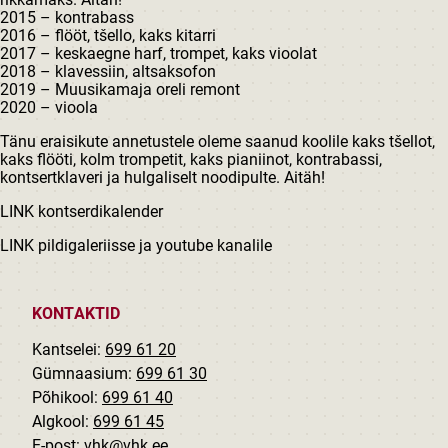
2015 – kontrabass
2016 – flööt, tšello, kaks kitarri
2017 – keskaegne harf, trompet, kaks vioolat
2018 – klavessiin, altsaksofon
2019 – Muusikamaja oreli remont
2020 – vioola
Tänu eraisikute annetustele oleme saanud koolile kaks tšellot,
kaks flööti, kolm trompetit, kaks pianiinot, kontrabassi,
kontsertklaveri ja hulgaliselt noodipulte. Aitäh!
LINK kontserdikalender
LINK pildigaleriisse ja youtube kanalile
KONTAKTID
Kantselei:
699 61 20
Gümnaasium:
699 61 30
Põhikool:
699 61 40
Algkool:
699 61 45
E-post:
vhk@vhk.ee