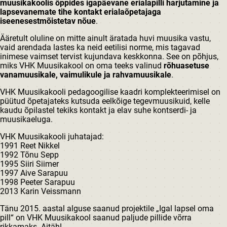
muusikakoolis õppides igapäevane erialapilli harjutamine ja
lapsevanemate tihe kontakt erialaõpetajaga
iseenesestmõistetav nõue
.
Ääretult oluline on mitte ainult äratada huvi muusika vastu,
vaid arendada lastes ka neid eetilisi norme, mis tagavad
inimese vaimset tervist kujundava keskkonna. See on põhjus,
miks VHK Muusikakool on oma teeks valinud
rõhuasetuse
vanamuusikale, vaimulikule ja rahvamuusikale
.
VHK Muusikakooli pedagoogilise kaadri komplekteerimisel on
püütud õpetajateks kutsuda eelkõige tegevmuusikuid, kelle
kaudu õpilastel tekiks kontakt ja elav suhe kontserdi- ja
muusikaeluga.
VHK Muusikakooli juhatajad:
1991 Reet Nikkel
1992 Tõnu Sepp
1995 Siiri Siimer
1997 Aive Sarapuu
1998 Peeter Sarapuu
2013 Karin Veissmann
Tänu 2015. aastal alguse saanud projektile „Igal lapsel oma
pill“ on VHK Muusikakool saanud paljude pillide võrra
rikkamaks. Aitäh!