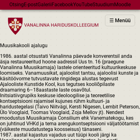
Skip to main content
Otsing
E-post
Galerii
Facebook
YouTube
Stuudium
Moodle
VHK
☰ Menüü
VASTUVÕTT
PÕHIKOOL
Muusikakooli ajalugu
GÜMNAASIUM
1986. aastal otsustati Vanalinna päevade konverentsil anda
MAJAD
äsja restaureeritud hoone aadressil Uus tn. 16 (praegune
Vanalinna Muusikamaja) lastele orienteeritud kultuurikeskuse
HUVIÕPE
loomiseks. Vanamuusikat, ajaloolist tantsu, ajaloolisi kunste ja
käsitöövorme tutvustavate ringidega alustas tegevust
SÜNDMUSED
Ajalooliste Kunstide Kool, kus tegutses kooliõpilaste
KALENDER
draamaring 6–18aastaste laste osavõtul.
Initsiatiivgrupiks keskuse ideoloogilise ja teoreetilise
kontseptsiooni rajamisel kujunes rühm kultuuri- ja
haridustegelasi (Taivo Niitvägi, Kersti Nigesen, Lembit Peterson,
Ülo Vooglaid, Toomas Vooglaid, Zoja Mellov jt). Nendest
moodustus Muusikamaja Consilium ehk Vanematekogu, kes
on juhtinud VHKd ja tema arengukontseptsiooni väljatöötamist
(väikeste muudatustega koosseisus) tänaseni.
1987. aastal kajastus vajadus uut tüüpi kooli järgi ka