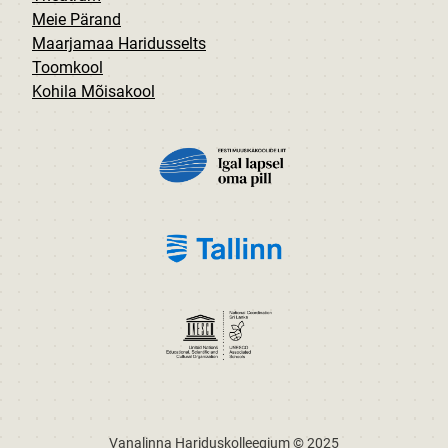
Meie Pärand
Maarjamaa Haridusselts
Toomkool
Kohila Mõisakool
PILT
PILT
PILT
Vanalinna Hariduskolleegium © 2025