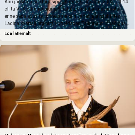
Anu jaoks on see tagasipöördumine - aastatel 2003 - 2014
oli ta VHK gümnaasiumi juhataja, ent juba kuus aastat
enne seda asus ta toimetama siin vanalinnas, juhtides
Ladina kvartali projekti, korraldades Tallinnale linnaõiguse
andmise 750. aastapäeva...
Loe lähemalt