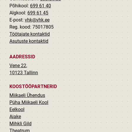
Põhikool:
699 61 40
Algkool:
699 61 45
E-post:
vhk@vhk.ee
Reg. kood: 75017805
Töötajate kontaktid
Asutuste kontaktid
AADRESSID
Vene 22,
10123 Tallinn
KOOSTÖÖPARTNERID
Miikaeli Ühendus
Püha Miikaeli Kool
Eelkool
Aiake
Mihkli Gild
Theatrum