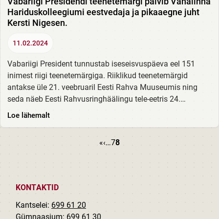
Vabariigi Presidendi teenetemärgi pälvib Vanalinna
Hariduskolleegiumi eestvedaja ja pikaaegne juht
Kersti Nigesen.
11.02.2024
Vabariigi President tunnustab iseseisvuspäeva eel 151
inimest riigi teenetemärgiga. Riiklikud teenetemärgid
antakse üle 21. veebruaril Eesti Rahva Muuseumis ning
seda näeb Eesti Rahvusringhäälingu tele-eetris 24.
veebruaril. Palju õnne kogu koolipere poolt!
Loe lähemalt
First page
Previous page
Page
Current page
Pagination
«
‹
…
7
8
KONTAKTID
Kantselei:
699 61 20
Gümnaasium:
699 61 30