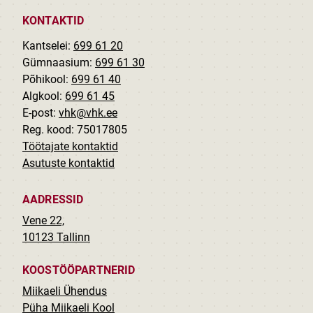
KONTAKTID
Kantselei:
699 61 20
Gümnaasium:
699 61 30
Põhikool:
699 61 40
Algkool:
699 61 45
E-post:
vhk@vhk.ee
Reg. kood: 75017805
Töötajate kontaktid
Asutuste kontaktid
AADRESSID
Vene 22,
10123 Tallinn
KOOSTÖÖPARTNERID
Miikaeli Ühendus
Püha Miikaeli Kool