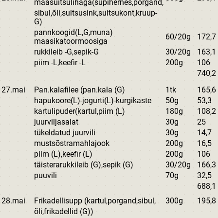
maasuitsulihaga(supihernes,porgand,
sibul,õli,suitsusink,suitsukont,kruup-
G)
pannkoogid(L,G,muna)
60/20g
172,7
maasikatoormoosiga
rukkileib -G,sepik-G
30/20g
163,1
piim -L,keefir -L
200g
106
740,2
27.mai
Pan.kalafilee (pan.kala (G)
1tk
165,6
hapukoore(L)-jogurti(L)-kurgikaste
50g
53,3
kartulipuder(kartul,piim (L)
180g
108,2
juurviljasalat
30g
25
tükeldatud juurvili
30g
14,7
mustsõstramahlajook
200g
16,5
piim (L),keefir (L)
200g
106
täisterarukkileib (G),sepik (G)
30/20g
166,3
puuvili
70g
32,5
688,1
28.mai
Frikadellisupp (kartul,porgand,sibul,
300g
195,8
õli,frikadellid (G))