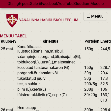
Skip to main content
Otsing
E-post
Galerii
Facebook
YouTube
Stuudium
Moodle
VHK
☰ Menüü
VASTUVÕTT
PÕHIKOOL
MENÜÜ TABEL
GÜMNAASIUM
Kuupäev
Kirjeldus
Portsjon
Energ
Kanafrikassee
MAJAD
25.mai
150g
244,5
juustuga(kanaliha,m.sibul,
HUVIÕPE
v.šampinjon,porgand,õli,nisujahu(G),
toidukoor(L),juust(L),maitseained
SÜNDMUSED
keedetud täisteramakaron (G)
150g
228,7
KALENDER
porgandi-õunasalat või
30g
20,4
tükeldatud juurvili
30g
17,8
tee ja suhkur
200/5g
32,5
piim (L),keefir(L)
200g
106
täisterarukkileib (G),sepik(G)
30/20g
163,1
813
Hernesupp
26.mai
300g
298,4