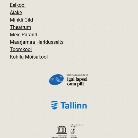
Eelkool
Aiake
Mihkli Gild
Theatrum
Meie Pärand
Maarjamaa Haridusselts
Toomkool
Kohila Mõisakool
PILT
PILT
PILT