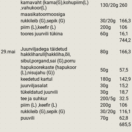
kamavaht (kama(G),kohupiim(L)
130/20g
260
,vahukoor(L)
maasikatoormoosiga
rukkileib (G),sepik (G)
30/20g
166,3
piim (L),keefir (L)
200g
106
toores juurvili tükina
60g
16,1
744,2
Juurviljadega täidetud
29.mai
80g
166,3
hakkliharull(hakkliha,õli,
sibul,porgand,sai (G),porru
hapukoorekaste (hapukoor
50g
57,5
(L),nisujahu (G))
keedetud kartul
180g
142,9
juurviljasalat
30g
15,2
tükeldatud juurvili
30g
18,7
tee ja suhkur
200/5g
32.5
piim (L) ,keefir (L)
200g
106
rukkileib (G),sepik (G)
30/20g
116,1
puuvili
70g
62,8
685,5