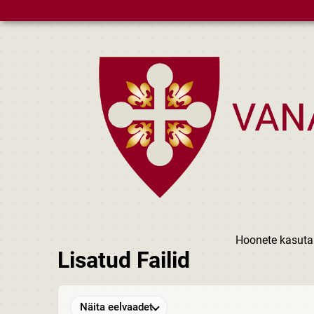
Skip to main content
Hoonete kasuta
Lisatud Failid
Näita eelvaadet