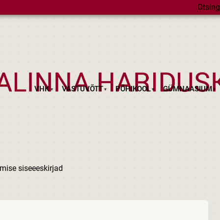
Otsing
VHK
VASTUVÕTT
PÕHIKOOL
GÜMNAASIUM
mise siseeeskirjad