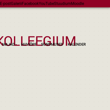
E-post
Galerii
Facebook
YouTube
Stuudium
Moodle
MAJAD
HUVIÕPE
SÜNDMUSED
KALENDER