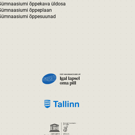
Gümnaasiumi õppekava üldosa
Gümnaasiumi õppeplaan
Gümnaasiumi õppesuunad
PILT
PILT
PILT