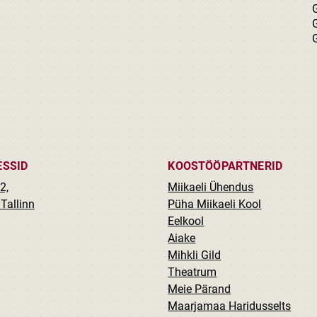
ESSID
KOOSTÖÖPARTNERID
2,
Miikaeli Ühendus
Tallinn
Püha Miikaeli Kool
Eelkool
Aiake
Mihkli Gild
Theatrum
Meie Pärand
Maarjamaa Haridusselts