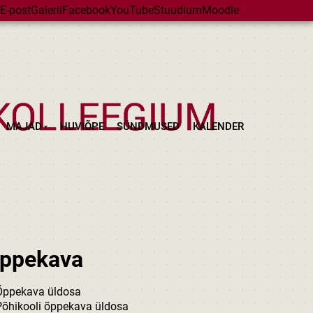
E-post
Galerii
Facebook
YouTube
Stuudium
Moodle
MAJAD
HUVIÕPE
SÜNDMUSED
KALENDER
ppekava
Õppekava üldosa
Põhikooli õppekava üldosa