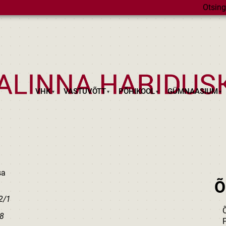
Otsing
VHK
VASTUVÕTT
PÕHIKOOL
GÜMNAASIUM
sa
Õ
2/1
/8