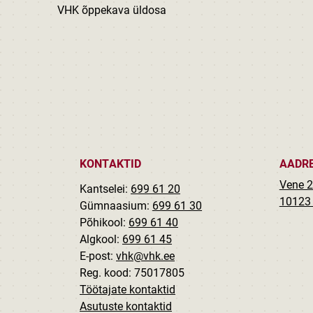
VHK õppekava üldosa
KONTAKTID
AADR
Vene 2
Kantselei:
699 61 20
10123 
Gümnaasium:
699 61 30
Põhikool:
699 61 40
Algkool:
699 61 45
E-post:
vhk@vhk.ee
Reg. kood: 75017805
Töötajate kontaktid
Asutuste kontaktid