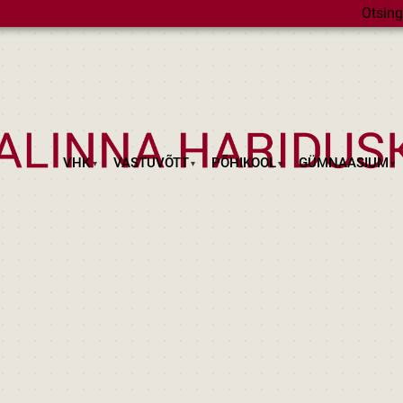
Otsing
VHK
VASTUVÕTT
PÕHIKOOL
GÜMNAASIUM