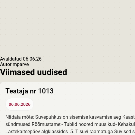
Avaldatud
06.06.26
Autor
mparve
Viimased uudised
Teataja nr 1013
06.06.2026
Nädala mõte: Suvepuhkus on sisemise kasvamise aeg Kaas
sündmused Rõõmustame:- Tublid noored muusikud- Kehakultu
Lastekaitsepäev algklassides- 5. T suvi raamatuga Suvised s