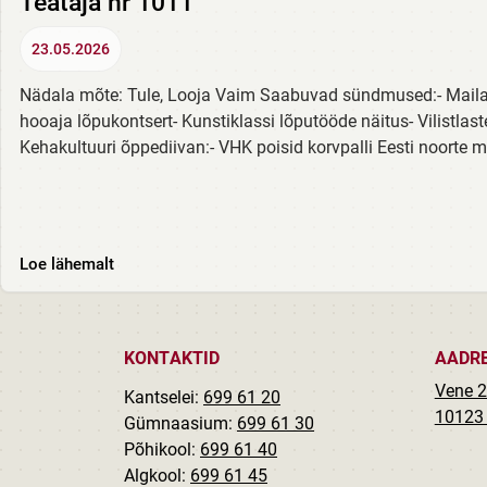
Teataja nr 1011
23.05.2026
Nädala mõte: Tule, Looja Vaim Saabuvad sündmused:- Mailaa
hooaja lõpukontsert- Kunstiklassi lõputööde näitus- Vilist
Kehakultuuri õppediivan:- VHK poisid korvpalli Eesti noorte mei
Loe lähemalt
KONTAKTID
AADR
Vene 2
Kantselei:
699 61 20
10123 
Gümnaasium:
699 61 30
Põhikool:
699 61 40
Algkool:
699 61 45