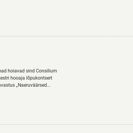
mad hoiavad sind Consilium
stri hooaja lõpukontsert
lavastus „Naeruväärsed...