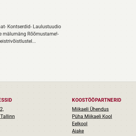
t- Kontserdid- Laulustuudio
laste mälumäng Rõõmustame!-
strivõistlustel...
ESSID
KOOSTÖÖPARTNERID
2,
Miikaeli Ühendus
Tallinn
Püha Miikaeli Kool
Eelkool
Aiake