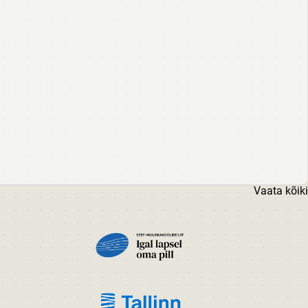
Vaata kõiki
PILT
PILT