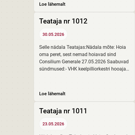
sünnipäevad Loe siit!
Loe lähemalt
Teataja nr 1012
30.05.2026
Selle nädala Teatajas:Nädala mõte: Hoia
oma peret, sest nemad hoiavad sind
Consilium Generale 27.05.2026 Saabuvad
sündmused:- VHK keelpilliorkestri hooaja
lõpukontsert „Kuulaps“- Vilistlase näitus
Aidas- Teatrikooli 28. lennu lõpulavastus
„Naeruväärsed...
Loe lähemalt
Teataja nr 1011
23.05.2026