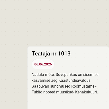
Teataja nr 1013
06.06.2026
Nädala mõte: Suvepuhkus on sisemise
kasvamise aeg Kaastundeavaldus
Saabuvad sündmused Rõõmustame:-
Tublid noored muusikud- Kehakultuuri
õppediivan Kroonika:- Lastekaitsepäev
algklassides- 5. T suvi raamatuga Suvised