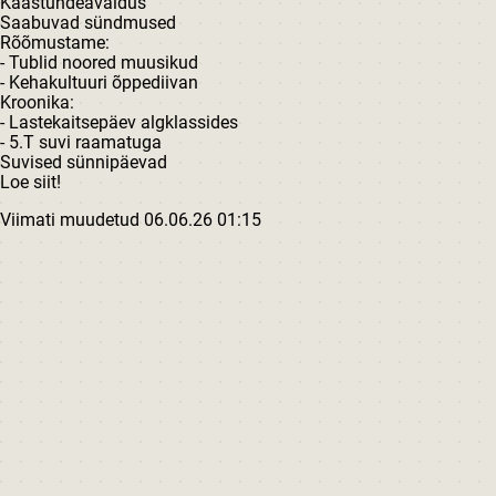
Kaastundeavaldus
Saabuvad sündmused
Rõõmustame:
- Tublid noored muusikud
- Kehakultuuri õppediivan
Kroonika:
- Lastekaitsepäev algklassides
- 5.T suvi raamatuga
Suvised sünnipäevad
Loe siit!
Viimati muudetud 06.06.26 01:15