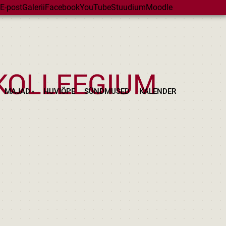
E-post
Galerii
Facebook
YouTube
Stuudium
Moodle
MAJAD
HUVIÕPE
SÜNDMUSED
KALENDER