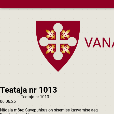
Skip to main content
Teataja nr 1013
Teataja nr 1013
06.06.26
Nädala mõte: Suvepuhkus on sisemise kasvamise aeg