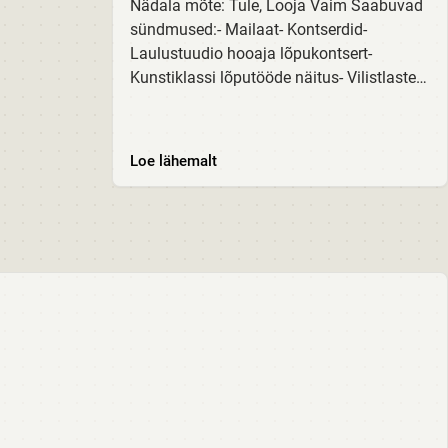
Nädala mõte: Tule, Looja Vaim Saabuvad
sündmused:- Mailaat- Kontserdid-
Laulustuudio hooaja lõpukontsert-
Kunstiklassi lõputööde näitus- Vilistlaste
mälumäng Rõõmustame!- Kehakultuuri
õppediivan:- VHK poisid korvpalli Eesti
noorte meistrivõistlustel...
Loe lähemalt