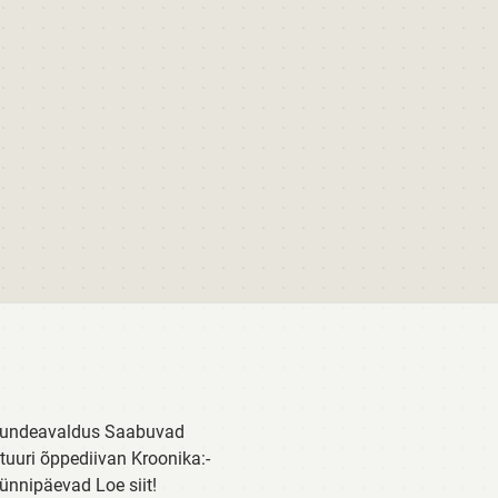
tundeavaldus Saabuvad
uri õppediivan Kroonika:-
ünnipäevad Loe siit!