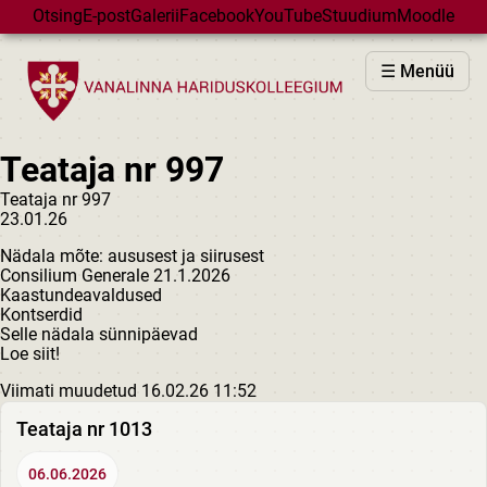
Skip to main content
Otsing
E-post
Galerii
Facebook
YouTube
Stuudium
Moodle
VHK
☰ Menüü
VASTUVÕTT
PÕHIKOOL
Teataja nr 997
GÜMNAASIUM
Teataja nr 997
MAJAD
23.01.26
HUVIÕPE
Nädala mõte: aususest ja siirusest
SÜNDMUSED
Consilium Generale 21.1.2026
Kaastundeavaldused
KALENDER
Kontserdid
Selle nädala sünnipäevad
Loe siit!
Viimati muudetud 16.02.26 11:52
Teataja nr 1013
06.06.2026