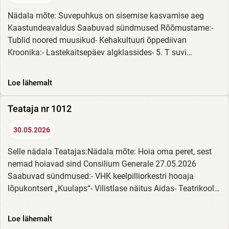
Nädala mõte: Suvepuhkus on sisemise kasvamise aeg
Kaastundeavaldus Saabuvad sündmused Rõõmustame:-
Tublid noored muusikud- Kehakultuuri õppediivan
Kroonika:- Lastekaitsepäev algklassides- 5. T suvi
raamatuga Suvised sünnipäevad Loe siit!
Loe lähemalt
Teataja nr 1012
30.05.2026
Selle nädala Teatajas:Nädala mõte: Hoia oma peret, sest
nemad hoiavad sind Consilium Generale 27.05.2026
Saabuvad sündmused:- VHK keelpilliorkestri hooaja
lõpukontsert „Kuulaps“- Vilistlase näitus Aidas- Teatrikooli
28. lennu lõpulavastus „Naeruväärsed...
Loe lähemalt