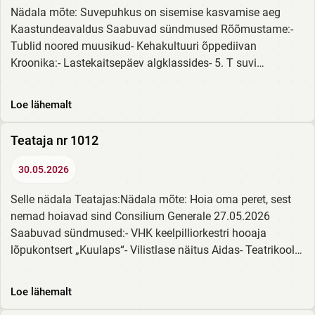
Nädala mõte: Suvepuhkus on sisemise kasvamise aeg
Kaastundeavaldus Saabuvad sündmused Rõõmustame:-
Tublid noored muusikud- Kehakultuuri õppediivan
Kroonika:- Lastekaitsepäev algklassides- 5. T suvi
raamatuga Suvised sünnipäevad Loe siit!
Loe lähemalt
Teataja nr 1012
30.05.2026
Selle nädala Teatajas:Nädala mõte: Hoia oma peret, sest
nemad hoiavad sind Consilium Generale 27.05.2026
Saabuvad sündmused:- VHK keelpilliorkestri hooaja
lõpukontsert „Kuulaps“- Vilistlase näitus Aidas- Teatrikooli
28. lennu lõpulavastus „Naeruväärsed...
Loe lähemalt