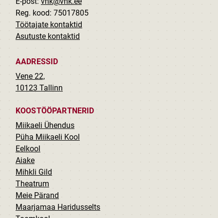
E-post:
vhk@vhk.ee
Reg. kood: 75017805
Töötajate kontaktid
Asutuste kontaktid
AADRESSID
Vene 22,
10123 Tallinn
KOOSTÖÖPARTNERID
Miikaeli Ühendus
Püha Miikaeli Kool
Eelkool
Aiake
Mihkli Gild
Theatrum
Meie Pärand
Maarjamaa Haridusselts