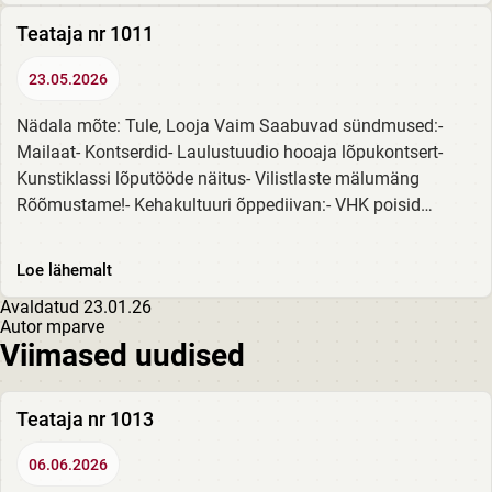
Teataja nr 1011
23.05.2026
Nädala mõte: Tule, Looja Vaim Saabuvad sündmused:-
Mailaat- Kontserdid- Laulustuudio hooaja lõpukontsert-
Kunstiklassi lõputööde näitus- Vilistlaste mälumäng
Rõõmustame!- Kehakultuuri õppediivan:- VHK poisid
korvpalli Eesti noorte meistrivõistlustel...
Loe lähemalt
Avaldatud
23.01.26
Autor
mparve
Viimased uudised
Teataja nr 1013
06.06.2026