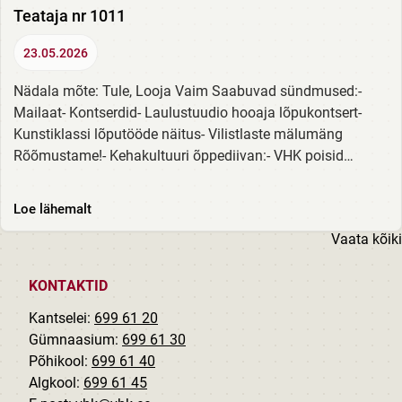
Teataja nr 1011
23.05.2026
Nädala mõte: Tule, Looja Vaim Saabuvad sündmused:-
Mailaat- Kontserdid- Laulustuudio hooaja lõpukontsert-
Kunstiklassi lõputööde näitus- Vilistlaste mälumäng
Rõõmustame!- Kehakultuuri õppediivan:- VHK poisid
korvpalli Eesti noorte meistrivõistlustel...
Loe lähemalt
Vaata kõiki
KONTAKTID
Kantselei:
699 61 20
Gümnaasium:
699 61 30
Põhikool:
699 61 40
Algkool:
699 61 45