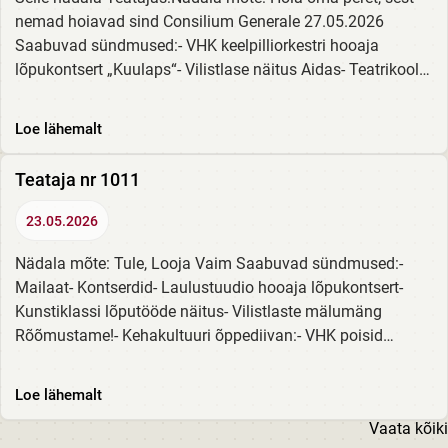
nemad hoiavad sind Consilium Generale 27.05.2026
Saabuvad sündmused:- VHK keelpilliorkestri hooaja
lõpukontsert „Kuulaps“- Vilistlase näitus Aidas- Teatrikooli
28. lennu lõpulavastus „Naeruväärsed...
Loe lähemalt
Teataja nr 1011
23.05.2026
Nädala mõte: Tule, Looja Vaim Saabuvad sündmused:-
Mailaat- Kontserdid- Laulustuudio hooaja lõpukontsert-
Kunstiklassi lõputööde näitus- Vilistlaste mälumäng
Rõõmustame!- Kehakultuuri õppediivan:- VHK poisid
korvpalli Eesti noorte meistrivõistlustel...
Loe lähemalt
Vaata kõiki