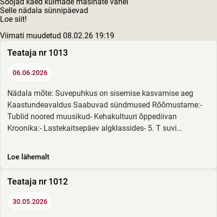
Soojad käed külmade masinate vahel
Selle nädala sünnipäevad
Loe siit!
Viimati muudetud 08.02.26 19:19
Teataja nr 1013
06.06.2026
Nädala mõte: Suvepuhkus on sisemise kasvamise aeg
Kaastundeavaldus Saabuvad sündmused Rõõmustame:-
Tublid noored muusikud- Kehakultuuri õppediivan
Kroonika:- Lastekaitsepäev algklassides- 5. T suvi
raamatuga Suvised sünnipäevad Loe siit!
Loe lähemalt
Teataja nr 1012
30.05.2026