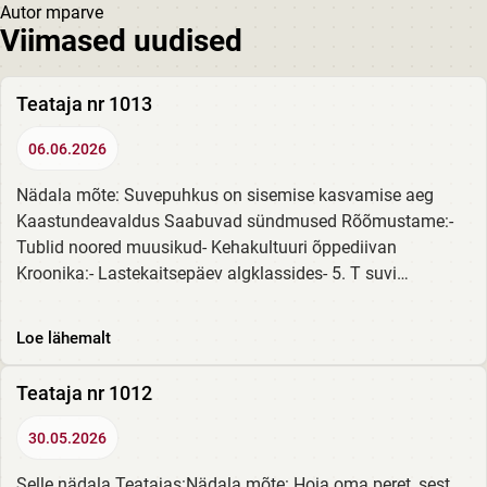
Autor
mparve
Viimased uudised
Teataja nr 1013
06.06.2026
Nädala mõte: Suvepuhkus on sisemise kasvamise aeg
Kaastundeavaldus Saabuvad sündmused Rõõmustame:-
Tublid noored muusikud- Kehakultuuri õppediivan
Kroonika:- Lastekaitsepäev algklassides- 5. T suvi
raamatuga Suvised sünnipäevad Loe siit!
Loe lähemalt
Teataja nr 1012
30.05.2026
Selle nädala Teatajas:Nädala mõte: Hoia oma peret, sest