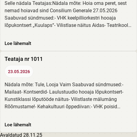
Selle nädala Teatajas:Nädala mõte: Hoia oma peret, sest
nemad hoiavad sind Consilium Generale 27.05.2026
Saabuvad sündmused:- VHK keelpilliorkestri hooaja
lõpukontsert „Kuulaps“- Vilistlase näitus Aidas- Teatrikooli
28. lennu lõpulavastus „Naeruväärsed...
Loe lähemalt
Teataja nr 1011
23.05.2026
Nädala mõte: Tule, Looja Vaim Saabuvad sündmused:-
Mailaat- Kontserdid- Laulustuudio hooaja lõpukontsert-
Kunstiklassi lõputööde näitus- Vilistlaste mälumäng
Rõõmustame!- Kehakultuuri õppediivan:- VHK poisid
korvpalli Eesti noorte meistrivõistlustel...
Loe lähemalt
Avaldatud
28.11.25