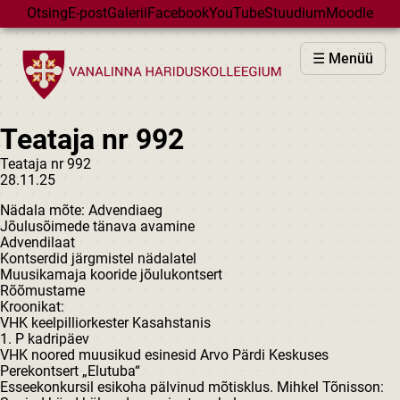
Skip to main content
Otsing
E-post
Galerii
Facebook
YouTube
Stuudium
Moodle
VHK
☰ Menüü
VASTUVÕTT
PÕHIKOOL
Teataja nr 992
GÜMNAASIUM
Teataja nr 992
MAJAD
28.11.25
HUVIÕPE
Nädala mõte: Advendiaeg
SÜNDMUSED
Jõulusõimede tänava avamine
Advendilaat
KALENDER
Kontserdid järgmistel nädalatel
Muusikamaja kooride jõulukontsert
Rõõmustame
Kroonikat:
VHK keelpilliorkester Kasahstanis
1. P kadripäev
VHK noored muusikud esinesid Arvo Pärdi Keskuses
Perekontsert „Elutuba“
Esseekonkursil esikoha pälvinud mõtisklus. Mihkel Tõnisson: