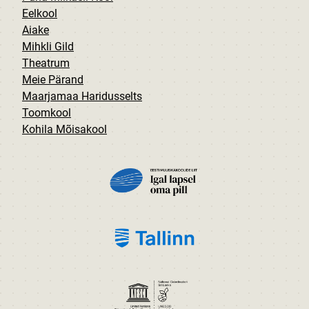
Eelkool
Aiake
Mihkli Gild
Theatrum
Meie Pärand
Maarjamaa Haridusselts
Toomkool
Kohila Mõisakool
PILT
PILT
PILT