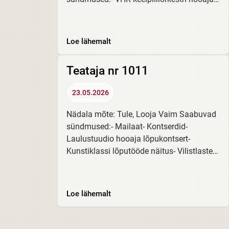
lõpukontsert „Kuulaps“- Vilistlase näitus
Aidas- Teatrikooli 28. lennu lõpulavastus
„Naeruväärsed...
Loe lähemalt
Teataja nr 1011
23.05.2026
Nädala mõte: Tule, Looja Vaim Saabuvad
sündmused:- Mailaat- Kontserdid-
Laulustuudio hooaja lõpukontsert-
Kunstiklassi lõputööde näitus- Vilistlaste
mälumäng Rõõmustame!- Kehakultuuri
õppediivan:- VHK poisid korvpalli Eesti
noorte meistrivõistlustel...
Loe lähemalt