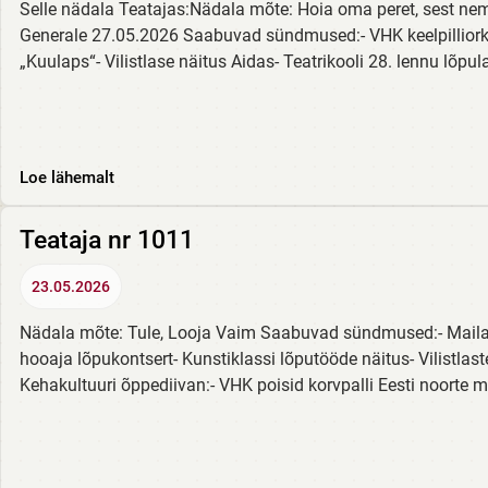
Selle nädala Teatajas:Nädala mõte: Hoia oma peret, sest ne
Generale 27.05.2026 Saabuvad sündmused:- VHK keelpilliorke
„Kuulaps“- Vilistlase näitus Aidas- Teatrikooli 28. lennu lõpu
Loe lähemalt
Teataja nr 1011
23.05.2026
Nädala mõte: Tule, Looja Vaim Saabuvad sündmused:- Mailaa
hooaja lõpukontsert- Kunstiklassi lõputööde näitus- Vilist
Kehakultuuri õppediivan:- VHK poisid korvpalli Eesti noorte mei