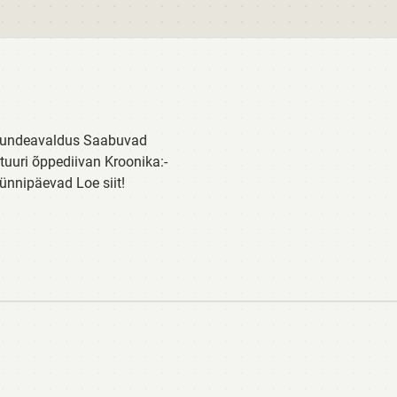
tundeavaldus Saabuvad
uri õppediivan Kroonika:-
ünnipäevad Loe siit!