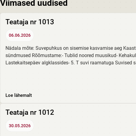
Viimased uudised
Teataja nr 1013
06.06.2026
Nädala mõte: Suvepuhkus on sisemise kasvamise aeg Kaas
sündmused Rõõmustame:- Tublid noored muusikud- Kehakultu
Lastekaitsepäev algklassides- 5. T suvi raamatuga Suvised s
Loe lähemalt
Teataja nr 1012
30.05.2026