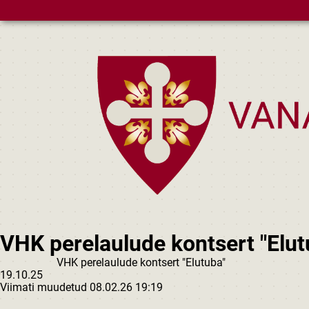
Skip to main content
VHK perelaulude kontsert "Elut
VHK perelaulude kontsert "Elutuba"
19.10.25
Viimati muudetud 08.02.26 19:19