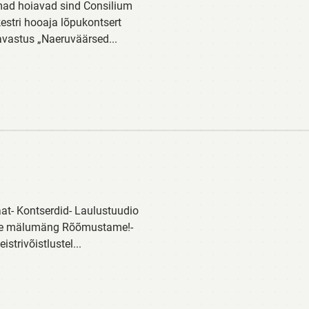
mad hoiavad sind Consilium
stri hooaja lõpukontsert
lavastus „Naeruväärsed...
t- Kontserdid- Laulustuudio
laste mälumäng Rõõmustame!-
strivõistlustel...