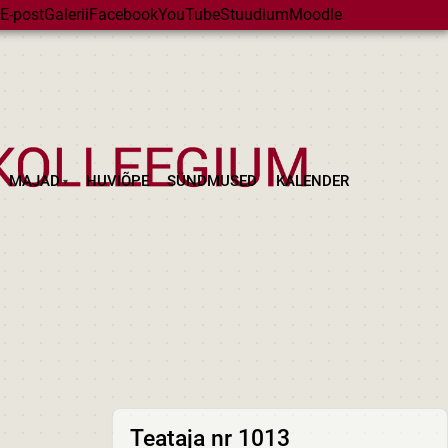
E-post
Galerii
Facebook
YouTube
Stuudium
Moodle
MAJAD
HUVIÕPE
SÜNDMUSED
KALENDER
Teataja nr 1013