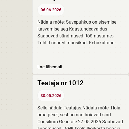
06.06.2026
Nädala mõte: Suvepuhkus on sisemise
kasvamise aeg Kaastundeavaldus
Saabuvad sündmused Rõõmustame:-
Tublid noored muusikud- Kehakultuuri
õppediivan Kroonika:- Lastekaitsepäev
algklassides- 5. T suvi raamatuga Suvised
sünnipäevad Loe siit!
Loe lähemalt
Teataja nr 1012
30.05.2026
Selle nädala Teatajas:Nädala mõte: Hoia
oma peret, sest nemad hoiavad sind
Consilium Generale 27.05.2026 Saabuvad
sündmused:- VHK keelpilliorkestri hooaja