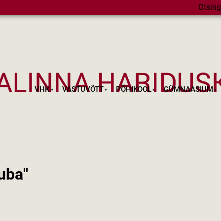
Otsing
VHK
VASTUVÕTT
PÕHIKOOL
GÜMNAASIUM
uba"