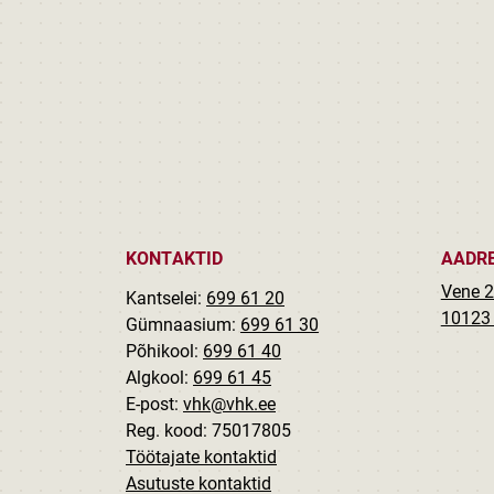
KONTAKTID
AADR
Vene 2
Kantselei:
699 61 20
10123 
Gümnaasium:
699 61 30
Põhikool:
699 61 40
Algkool:
699 61 45
E-post:
vhk@vhk.ee
Reg. kood: 75017805
Töötajate kontaktid
Asutuste kontaktid