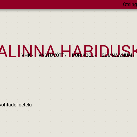
Otsing
VHK
VASTUVÕTT
PÕHIKOOL
GÜMNAASIUM
ohtade loetelu