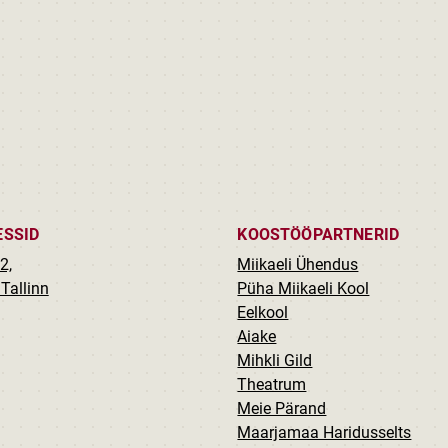
ESSID
KOOSTÖÖPARTNERID
2,
Miikaeli Ühendus
Tallinn
Püha Miikaeli Kool
Eelkool
Aiake
Mihkli Gild
Theatrum
Meie Pärand
Maarjamaa Haridusselts