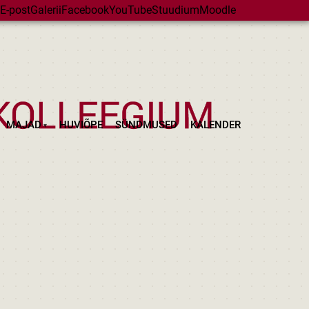
E-post
Galerii
Facebook
YouTube
Stuudium
Moodle
MAJAD
HUVIÕPE
SÜNDMUSED
KALENDER