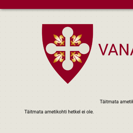
Skip to main content
Täitmata ametik
Täitmata ametikohti hetkel ei ole.