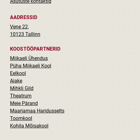
Asutuste kontaktid
AADRESSID
Vene 22,
10123 Tallinn
KOOSTÖÖPARTNERID
Miikaeli Ühendus
Püha Miikaeli Kool
Eelkool
Aiake
Mihkli Gild
Theatrum
Meie Pärand
Maarjamaa Haridusselts
Toomkool
Kohila Mõisakool