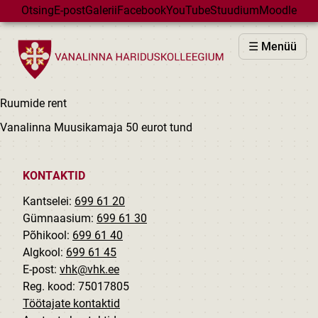
Skip to main content
Otsing
E-post
Galerii
Facebook
YouTube
Stuudium
Moodle
VHK
☰ Menüü
VASTUVÕTT
PÕHIKOOL
Ruumide rent
GÜMNAASIUM
Vanalinna Muusikamaja 50 eurot tund
MAJAD
HUVIÕPE
KONTAKTID
SÜNDMUSED
Kantselei:
699 61 20
KALENDER
Gümnaasium:
699 61 30
Põhikool:
699 61 40
Algkool:
699 61 45
E-post:
vhk@vhk.ee
Reg. kood: 75017805
Töötajate kontaktid