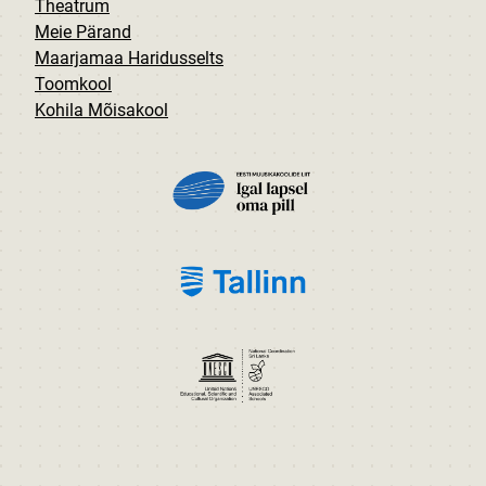
Theatrum
Meie Pärand
Maarjamaa Haridusselts
Toomkool
Kohila Mõisakool
PILT
PILT
PILT