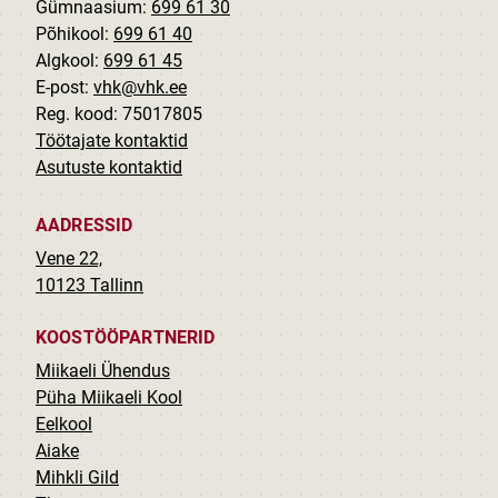
Gümnaasium:
699 61 30
Põhikool:
699 61 40
Algkool:
699 61 45
E-post:
vhk@vhk.ee
Reg. kood: 75017805
Töötajate kontaktid
Asutuste kontaktid
AADRESSID
Vene 22,
10123 Tallinn
KOOSTÖÖPARTNERID
Miikaeli Ühendus
Püha Miikaeli Kool
Eelkool
Aiake
Mihkli Gild