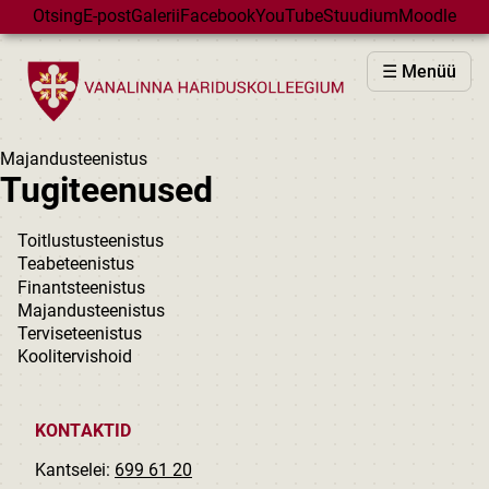
Skip to main content
Otsing
E-post
Galerii
Facebook
YouTube
Stuudium
Moodle
VHK
☰ Menüü
VASTUVÕTT
PÕHIKOOL
Majandusteenistus
GÜMNAASIUM
Tugiteenused
MAJAD
Toitlustusteenistus
HUVIÕPE
Teabeteenistus
SÜNDMUSED
Finantsteenistus
Majandusteenistus
KALENDER
Terviseteenistus
Koolitervishoid
KONTAKTID
Kantselei:
699 61 20