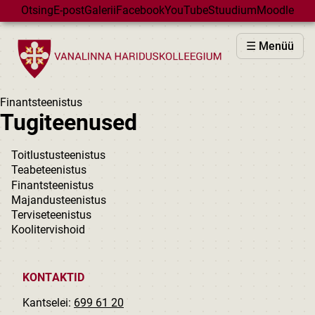
Skip to main content
Otsing
E-post
Galerii
Facebook
YouTube
Stuudium
Moodle
VHK
☰ Menüü
VASTUVÕTT
PÕHIKOOL
Finantsteenistus
GÜMNAASIUM
Tugiteenused
MAJAD
Toitlustusteenistus
HUVIÕPE
Teabeteenistus
SÜNDMUSED
Finantsteenistus
Majandusteenistus
KALENDER
Terviseteenistus
Koolitervishoid
KONTAKTID
Kantselei:
699 61 20