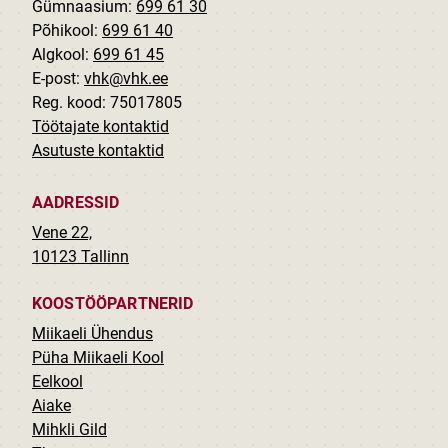
Gümnaasium:
699 61 30
Põhikool:
699 61 40
Algkool:
699 61 45
E-post:
vhk@vhk.ee
Reg. kood: 75017805
Töötajate kontaktid
Asutuste kontaktid
AADRESSID
Vene 22,
10123 Tallinn
KOOSTÖÖPARTNERID
Miikaeli Ühendus
Püha Miikaeli Kool
Eelkool
Aiake
Mihkli Gild