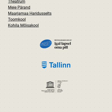
Theatrum
Meie Pärand
Maarjamaa Haridusselts
Toomkool
Kohila Mõisakool
PILT
PILT
PILT