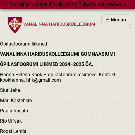
Skip to main content
Otsing
E-post
Galerii
Facebook
YouTube
Stuudium
Moodle
VHK
☰ Menüü
VASTUVÕTT
PÕHIKOOL
Õpilasfoorumi liikmed
GÜMNAASIUM
VANALINNA HARIDUSKOLLEEGIUMI GÜMNAASIUMI
MAJAD
ÕPILASFOORUMI LIIKMED 2024–2025 ÕA.
HUVIÕPE
Hanna Helena Kook – õpilasfoorumi esimees. Kontakt:
SÜNDMUSED
kookhanna. hhk@gmail.com
KALENDER
Siur Jehe
Mari Kastehein
Paula Riisalo
Rio Ulfsak
Roosi Lehtla