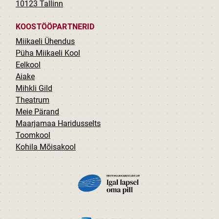
10123 Tallinn
KOOSTÖÖPARTNERID
Miikaeli Ühendus
Püha Miikaeli Kool
Eelkool
Aiake
Mihkli Gild
Theatrum
Meie Pärand
Maarjamaa Haridusselts
Toomkool
Kohila Mõisakool
PILT
PILT