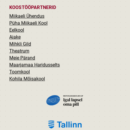
KOOSTÖÖPARTNERID
Miikaeli Ühendus
Püha Miikaeli Kool
Eelkool
Aiake
Mihkli Gild
Theatrum
Meie Pärand
Maarjamaa Haridusselts
Toomkool
Kohila Mõisakool
PILT
PILT