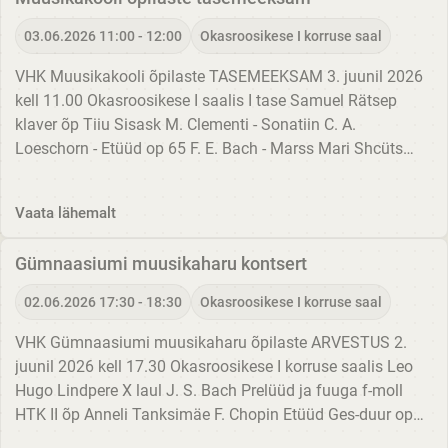
03.06.2026 11:00 - 12:00
Okasroosikese I korruse saal
VHK Muusikakooli õpilaste TASEMEEKSAM 3. juunil 2026
kell 11.00 Okasroosikese I saalis I tase Samuel Rätsep
klaver õp Tiiu Sisask M. Clementi - Sonatiin C. A.
Loeschorn - Etüüd op 65 F. E. Bach - Marss Mari Shcüts
viiul õp Elo Toodo-Jakobs klaveril Ene Salumäe rahvaviis -
Kihnu...
Vaata lähemalt
Gümnaasiumi muusikaharu kontsert
02.06.2026 17:30 - 18:30
Okasroosikese I korruse saal
VHK Gümnaasiumi muusikaharu õpilaste ARVESTUS 2.
juunil 2026 kell 17.30 Okasroosikese I korruse saalis Leo
Hugo Lindpere X laul J. S. Bach Prelüüd ja fuuga f-moll
HTK II õp Anneli Tanksimäe F. Chopin Etüüd Ges-duur op
10 nr 5 Stella Mile Grünberg X helilooming S. M.