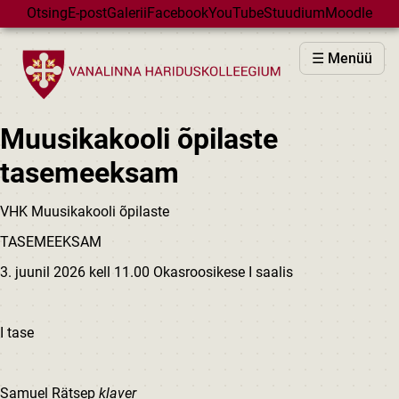
Skip to main content
Otsing
E-post
Galerii
Facebook
YouTube
Stuudium
Moodle
VHK
☰ Menüü
VASTUVÕTT
PÕHIKOOL
Muusikakooli õpilaste
GÜMNAASIUM
tasemeeksam
MAJAD
HUVIÕPE
VHK Muusikakooli õpilaste
SÜNDMUSED
TASEMEEKSAM
KALENDER
3. juunil 2026 kell 11.00 Okasroosikese I saalis
I tase
Samuel Rätsep
klaver