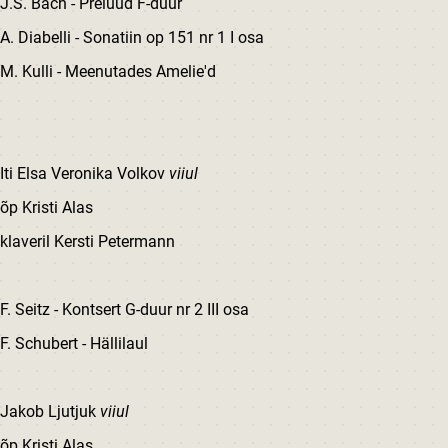
J.S. Bach - Prelüüd F-duur
A. Diabelli - Sonatiin op 151 nr 1 I osa
M. Kulli - Meenutades Amelie'd
Iti Elsa Veronika Volkov
viiul
õp Kristi Alas
klaveril Kersti Petermann
F. Seitz - Kontsert G-duur nr 2 III osa
F. Schubert - Hällilaul
Jakob Ljutjuk
viiul
õp Kristi Alas