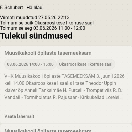
F. Schubert - Hällilaul
Viimati muudetud 27.05.26 22:13
Toimumise paik
Okasroosikese I korruse saal
Toimumise aeg
03.06.2026
11:00 - 12:00
Tulekul sündmused
Muusikakooli õpilaste tasemeeksam
03.06.2026 14:00 - 15:00
Okasroosikese I korruse saal
VHK Muusikakooli õpilaste TASEMEEKSAM 3. juunil 2026
kell 14.00 Okasroosikese I saalis I tase Theodor Uppin
klaver õp Anneli Tanksimäe H. Purcell - Trompetiviis R. D.
Vandall - Tormihoiatus R. Pajusaar - Kirikukellad Lorelei
Luhats klaver õp Edith Allika-Rebane W. A. Mozart -...
Vaata lähemalt
Muusikakooli õpilaste tasemeeksam