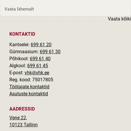
Grünberg...
Vaata lähemalt
Vaata kõiki
KONTAKTID
Kantselei:
699 61 20
Gümnaasium:
699 61 30
Põhikool:
699 61 40
Algkool:
699 61 45
E-post:
vhk@vhk.ee
Reg. kood: 75017805
Töötajate kontaktid
Asutuste kontaktid
AADRESSID
Vene 22,
10123 Tallinn