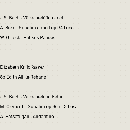
J.S. Bach - Väike prelüüd c-moll
A. Biehl - Sonatiin a-moll op 94 I osa
W. Gillock - Puhkus Pariisis
Elizabeth Krillo
klaver
õp Edith Allika-Rebane
J.S. Bach - Väike prelüüd F-duur
M. Clementi - Sonatiin op 36 nr 3 I osa
A. Hatšaturjan - Andantino