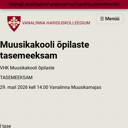
Skip to main content
Otsing
E-post
Galerii
Facebook
YouTube
Stuudium
Moodle
VHK
☰ Menüü
VASTUVÕTT
PÕHIKOOL
Muusikakooli õpilaste
GÜMNAASIUM
tasemeeksam
MAJAD
HUVIÕPE
VHK Muusikakooli õpilaste
SÜNDMUSED
TASEMEEKSAM
KALENDER
29. mail 2026 kell 14.00 Vanalinna Muusikamajas
I tase