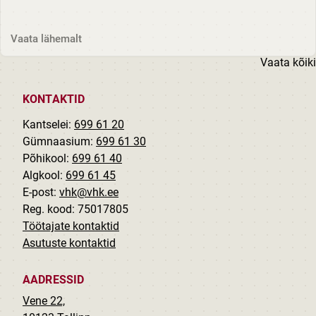
10 nr 5 Stella Mile Grünberg X helilooming S. M.
Grünberg...
Vaata lähemalt
Vaata kõiki
KONTAKTID
Kantselei:
699 61 20
Gümnaasium:
699 61 30
Põhikool:
699 61 40
Algkool:
699 61 45
E-post:
vhk@vhk.ee
Reg. kood: 75017805
Töötajate kontaktid
Asutuste kontaktid
AADRESSID
Vene 22,