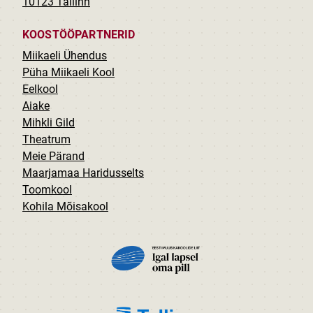
10123 Tallinn
KOOSTÖÖPARTNERID
Miikaeli Ühendus
Püha Miikaeli Kool
Eelkool
Aiake
Mihkli Gild
Theatrum
Meie Pärand
Maarjamaa Haridusselts
Toomkool
Kohila Mõisakool
PILT
PILT