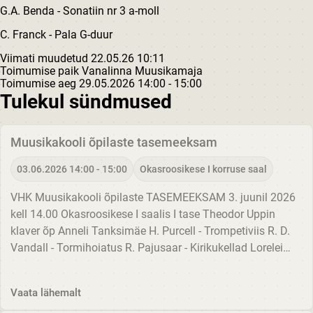
G.A. Benda - Sonatiin nr 3 a-moll
C. Franck - Pala G-duur
Viimati muudetud 22.05.26 10:11
Toimumise paik
Vanalinna Muusikamaja
Toimumise aeg
29.05.2026
14:00 - 15:00
Tulekul sündmused
Muusikakooli õpilaste tasemeeksam
03.06.2026 14:00 - 15:00
Okasroosikese I korruse saal
VHK Muusikakooli õpilaste TASEMEEKSAM 3. juunil 2026
kell 14.00 Okasroosikese I saalis I tase Theodor Uppin
klaver õp Anneli Tanksimäe H. Purcell - Trompetiviis R. D.
Vandall - Tormihoiatus R. Pajusaar - Kirikukellad Lorelei
Luhats klaver õp Edith Allika-Rebane W. A. Mozart -...
Vaata lähemalt