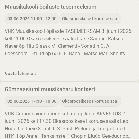
Muusikakooli õpilaste tasemeeksam
03.06.2026 11:00 - 12:00
Okasroosikese I korruse saal
VHK Muusikakooli õpilaste TASEMEEKSAM 3. juunil 2026
kell 11.00 Okasroosikese I saalis I tase Samuel Rätsep
klaver õp Tiiu Sisask M. Clementi - Sonatiin C. A.
Loeschorn - Etüüd op 65 F. E. Bach - Marss Mari Shcüts
viiul õp Elo Toodo-Jakobs klaveril Ene Salumäe rahvaviis -
Kihnu...
Vaata lähemalt
Gümnaasiumi muusikaharu kontsert
02.06.2026 17:30 - 18:30
Okasroosikese I korruse saal
VHK Gümnaasiumi muusikaharu õpilaste ARVESTUS 2.
juunil 2026 kell 17.30 Okasroosikese I korruse saalis Leo
Hugo Lindpere X laul J. S. Bach Prelüüd ja fuuga f-moll
HTK II õp Anneli Tanksimäe F. Chopin Etüüd Ges-duur op