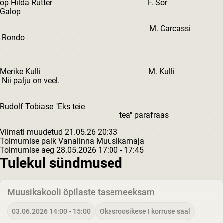
õp Hilda Rütter F. Sor
Galop
M. Carcassi
Rondo
Merike Kulli M. Kulli
Nii palju on veel.
Rudolf Tobiase "Eks teie
tea" parafraas
Viimati muudetud 21.05.26 20:33
Toimumise paik
Vanalinna Muusikamaja
Toimumise aeg
28.05.2026
17:00 - 17:45
Tulekul sündmused
Muusikakooli õpilaste tasemeeksam
03.06.2026 14:00 - 15:00
Okasroosikese I korruse saal