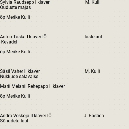
Sylvia Raudsepp I klaver M. Kulli
Õuduste majas
õp Merike Kulli
Anton Taska I klaver IÕ lastelaul
Kevadel
õp Merike Kulli
Säsil Vaher II klaver M. Kulli
Nukkude salavalss
Marii Melanii Rehepapp II klaver
õp Merike Kulli
Andro Veskoja II klaver IÕ J. Bastien
Sõnadeta laul