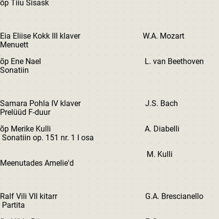
õp Tiiu Sisask
Eia Eliise Kokk III klaver W.A. Mozart
Menuett
õp Ene Nael L. van Beethoven
Sonatiin
Samara Pohla IV klaver J.S. Bach
Prelüüd F-duur
õp Merike Kulli A. Diabelli
Sonatiin op. 151 nr. 1 I osa
M. Kulli
Meenutades Amelie'd
Ralf Vili VII kitarr G.A. Brescianello
Partita