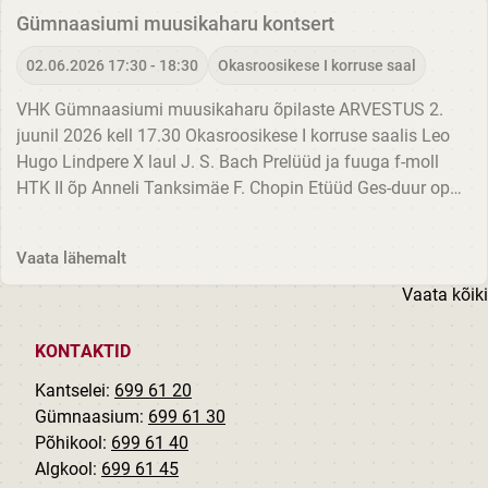
Gümnaasiumi muusikaharu kontsert
02.06.2026 17:30 - 18:30
Okasroosikese I korruse saal
VHK Gümnaasiumi muusikaharu õpilaste ARVESTUS 2.
juunil 2026 kell 17.30 Okasroosikese I korruse saalis Leo
Hugo Lindpere X laul J. S. Bach Prelüüd ja fuuga f-moll
HTK II õp Anneli Tanksimäe F. Chopin Etüüd Ges-duur op
10 nr 5 Stella Mile Grünberg X helilooming S. M.
Grünberg...
Vaata lähemalt
Vaata kõiki
KONTAKTID
Kantselei:
699 61 20
Gümnaasium:
699 61 30
Põhikool:
699 61 40
Algkool:
699 61 45