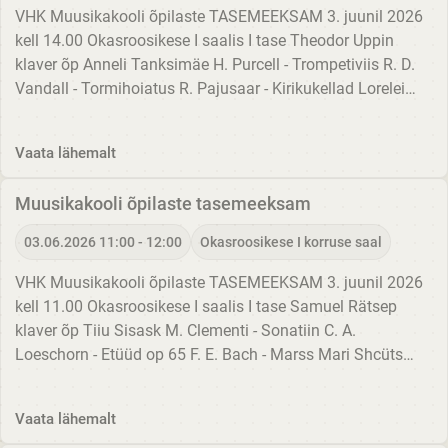
VHK Muusikakooli õpilaste TASEMEEKSAM 3. juunil 2026
kell 14.00 Okasroosikese I saalis I tase Theodor Uppin
klaver õp Anneli Tanksimäe H. Purcell - Trompetiviis R. D.
Vandall - Tormihoiatus R. Pajusaar - Kirikukellad Lorelei
Luhats klaver õp Edith Allika-Rebane W. A. Mozart -...
Vaata lähemalt
Muusikakooli õpilaste tasemeeksam
03.06.2026 11:00 - 12:00
Okasroosikese I korruse saal
VHK Muusikakooli õpilaste TASEMEEKSAM 3. juunil 2026
kell 11.00 Okasroosikese I saalis I tase Samuel Rätsep
klaver õp Tiiu Sisask M. Clementi - Sonatiin C. A.
Loeschorn - Etüüd op 65 F. E. Bach - Marss Mari Shcüts
viiul õp Elo Toodo-Jakobs klaveril Ene Salumäe rahvaviis -
Kihnu...
Vaata lähemalt