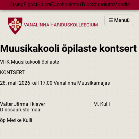
Skip to main content
Otsing
E-post
Galerii
Facebook
YouTube
Stuudium
Moodle
VHK
☰ Menüü
VASTUVÕTT
PÕHIKOOL
Muusikakooli õpilaste kontsert
GÜMNAASIUM
MAJAD
VHK Muusikakooli õpilaste
HUVIÕPE
KONTSERT
SÜNDMUSED
28. mail 2026 kell 17.00 Vanalinna Muusikamajas
KALENDER
Valter Järma I klaver M. Kulli
Dinosauruste maal
õp Merike Kulli