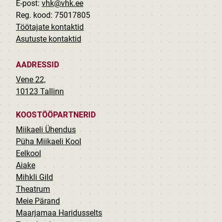
E-post:
vhk@vhk.ee
Reg. kood: 75017805
Töötajate kontaktid
Asutuste kontaktid
AADRESSID
Vene 22,
10123 Tallinn
KOOSTÖÖPARTNERID
Miikaeli Ühendus
Püha Miikaeli Kool
Eelkool
Aiake
Mihkli Gild
Theatrum
Meie Pärand
Maarjamaa Haridusselts