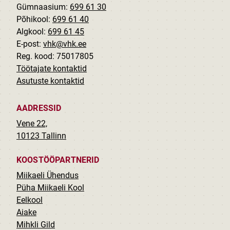
Gümnaasium:
699 61 30
Põhikool:
699 61 40
Algkool:
699 61 45
E-post:
vhk@vhk.ee
Reg. kood: 75017805
Töötajate kontaktid
Asutuste kontaktid
AADRESSID
Vene 22,
10123 Tallinn
KOOSTÖÖPARTNERID
Miikaeli Ühendus
Püha Miikaeli Kool
Eelkool
Aiake
Mihkli Gild