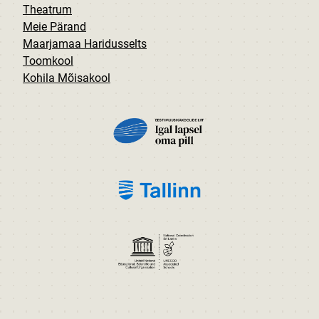
Theatrum
Meie Pärand
Maarjamaa Haridusselts
Toomkool
Kohila Mõisakool
PILT
PILT
PILT