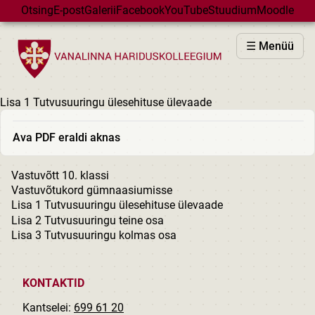
Skip to main content
Otsing
E-post
Galerii
Facebook
YouTube
Stuudium
Moodle
VHK
☰ Menüü
VASTUVÕTT
PÕHIKOOL
Lisa 1 Tutvusuuringu ülesehituse ülevaade
GÜMNAASIUM
MAJAD
Ava PDF eraldi aknas
HUVIÕPE
Vastuvõtt 10. klassi
SÜNDMUSED
Vastuvõtukord gümnaasiumisse
KALENDER
Lisa 1 Tutvusuuringu ülesehituse ülevaade
Lisa 2 Tutvusuuringu teine osa
Lisa 3 Tutvusuuringu kolmas osa
KONTAKTID
Kantselei:
699 61 20