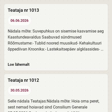
Teataja nr 1013
06.06.2026
Nädala mõte: Suvepuhkus on sisemise kasvamise aeg
Kaastundeavaldus Saabuvad sündmused
Rõõmustame:- Tublid noored muusikud- Kehakultuuri
õppediivan Kroonika:- Lastekaitsepäev algklassides- 5.
T suvi raamatuga Suvised sünnipäevad Loe siit!
Loe lähemalt
Teataja nr 1012
30.05.2026
Selle nädala Teatajas:Nädala mõte: Hoia oma peret,
sest nemad hoiavad sind Consilium Generale