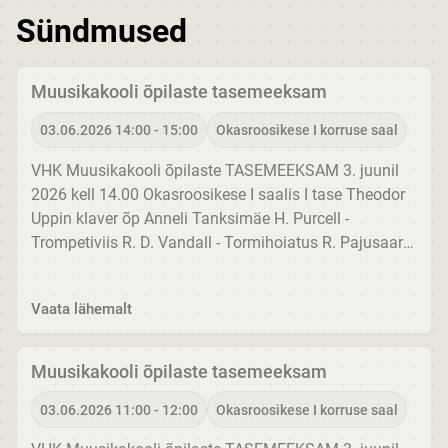
Sündmused
Muusikakooli õpilaste tasemeeksam
03.06.2026 14:00 - 15:00
Okasroosikese I korruse saal
VHK Muusikakooli õpilaste TASEMEEKSAM 3. juunil
2026 kell 14.00 Okasroosikese I saalis I tase Theodor
Uppin klaver õp Anneli Tanksimäe H. Purcell -
Trompetiviis R. D. Vandall - Tormihoiatus R. Pajusaar -
Kirikukellad Lorelei Luhats klaver õp Edith Allika-
Rebane W. A. Mozart -...
Vaata lähemalt
Muusikakooli õpilaste tasemeeksam
03.06.2026 11:00 - 12:00
Okasroosikese I korruse saal