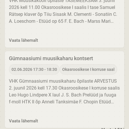
VHK Muusikakooli õpilaste TASEMEEKSAM 3. juunil
2026 kell 11.00 Okasroosikese I saalis I tase Samuel
Rätsep klaver õp Tiiu Sisask M. Clementi - Sonatiin C.
A. Loeschorn - Etüüd op 65 F. E. Bach - Marss Mari
Shcüts viiul õp Elo Toodo-Jakobs klaveril Ene
Salumäe rahvaviis - Kihnu...
Vaata lähemalt
Gümnaasiumi muusikaharu kontsert
02.06.2026 17:30 - 18:30
Okasroosikese I korruse saal
VHK Gümnaasiumi muusikaharu õpilaste ARVESTUS
2. juunil 2026 kell 17.30 Okasroosikese I korruse saalis
Leo Hugo Lindpere X laul J. S. Bach Prelüüd ja fuuga
f-moll HTK II õp Anneli Tanksimäe F. Chopin Etüüd
Ges-duur op 10 nr 5 Stella Mile Grünberg X
helilooming S. M. Grünberg...
Vaata lähemalt