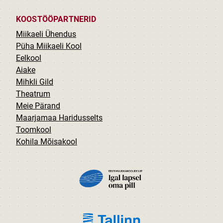
KOOSTÖÖPARTNERID
Miikaeli Ühendus
Püha Miikaeli Kool
Eelkool
Aiake
Mihkli Gild
Theatrum
Meie Pärand
Maarjamaa Haridusselts
Toomkool
Kohila Mõisakool
PILT
PILT