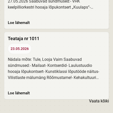
27.05.2026 Saabuvad sündmused:- VHK
keelpilliorkestri hooaja lõpukontsert „Kuulaps“-
Vilistlase näitus Aidas- Teatrikooli 28. lennu
lõpulavastus „Naeruväärsed...
Loe lähemalt
Teataja nr 1011
23.05.2026
Nädala mõte: Tule, Looja Vaim Saabuvad
sündmused:- Mailaat- Kontserdid- Laulustuudio
hooaja lõpukontsert- Kunstiklassi lõputööde näitus-
Vilistlaste mälumäng Rõõmustame!- Kehakultuuri
õppediivan:- VHK poisid korvpalli Eesti noorte
meistrivõistlustel...
Loe lähemalt
Vaata kõiki