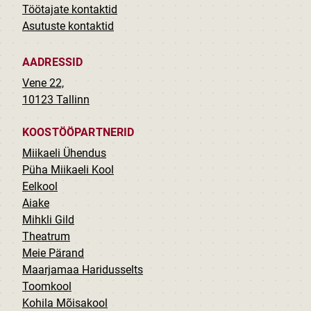
Töötajate kontaktid
Asutuste kontaktid
AADRESSID
Vene 22,
10123 Tallinn
KOOSTÖÖPARTNERID
Miikaeli Ühendus
Püha Miikaeli Kool
Eelkool
Aiake
Mihkli Gild
Theatrum
Meie Pärand
Maarjamaa Haridusselts
Toomkool
Kohila Mõisakool