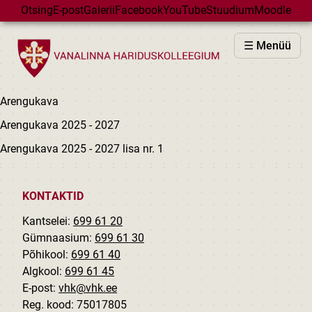
Skip to main content
Otsing
E-post
Galerii
Facebook
YouTube
Stuudium
Moodle
VHK
☰ Menüü
VASTUVÕTT
PÕHIKOOL
Arengukava
GÜMNAASIUM
Arengukava 2025 - 2027
MAJAD
Arengukava 2025 - 2027 lisa nr. 1
HUVIÕPE
SÜNDMUSED
KONTAKTID
KALENDER
Kantselei:
699 61 20
Gümnaasium:
699 61 30
Põhikool:
699 61 40
Algkool:
699 61 45
E-post:
vhk@vhk.ee
Reg. kood: 75017805